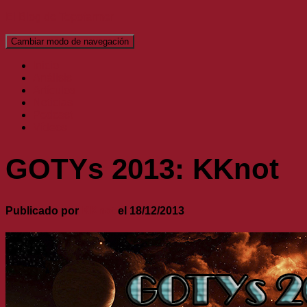
El Blog de Topofarmer
Cambiar modo de navegación
Inicio
Análisis
Artículos
Noticias
Podcast
Vídeos
GOTYs 2013: KKnot
Publicado por
KKnot
el
18/12/2013