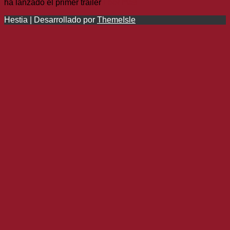
ha lanzado el primer tráiler
Leer más
Hestia | Desarrollado por
ThemeIsle