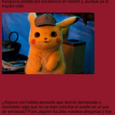
franquicia portátil por excelencia en Switch y, aunque ya lo
hayáis visto
Leer más
Vídeos
El primer tráiler de Detective Pikachu atormentará tus
sueños para siempre
¿Alguna vez habéis pensado que dormís demasiado y
necesitáis algo que no os deje conciliar el sueño en un par
de semanas? Pues alguien ha oído vuestras plegarias y hoy