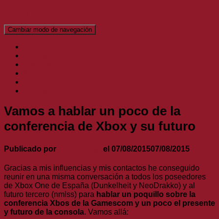
El Blog de Topofarmer
Cambiar modo de navegación
Inicio
Análisis
Artículos
Noticias
Podcast
Vídeos
Vamos a hablar un poco de la
conferencia de Xbox y su futuro
Publicado por
Topofarmer
el
07/08/2015
07/08/2015
Gracias a mis influencias y mis contactos he conseguido
reunir en una misma conversación a todos los poseedores
de Xbox One de España (Dunkelheit y NeoDrakko) y al
futuro tercero (nmlss) para
hablar un poquillo sobre la
conferencia Xbos de la Gamescom y un poco el presente
y futuro de la consola
. Vamos allá: