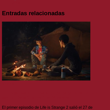
gente
Entradas relacionadas
Vídeos
Un tráiler live-action se encarga de dar la fecha para
seguir Life is Strange 2: el 24 de enero
El primer episodio de Life is Strange 2 salió el 27 de