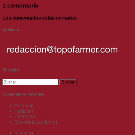
1 comentario
Los comentarios están cerrados.
Contacto
Buscador
Buscar:
Comentarios recientes
Adryp
en
Análisis Wanted: Dead (Xbox Series X)
Fartis
en
Análisis Wanted: Dead (Xbox Series X)
Eneko
en
Análisis Wanted: Dead (Xbox Series X)
Mashpetecander
en
Emosido Of Us Parte II y tomarle el
pelo a la gente
fejota
en
Emosido Of Us Parte II y tomarle el pelo a la