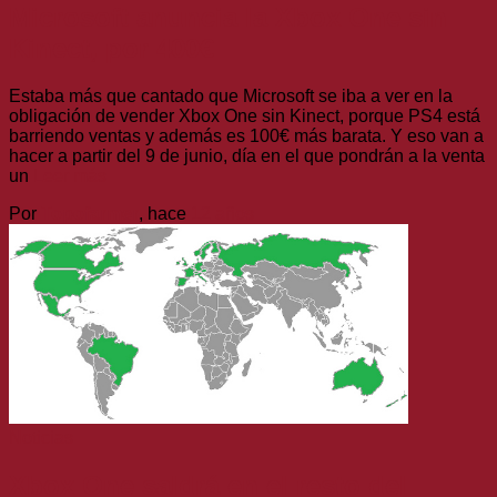
Microsoft anuncia la Xbox One sin
Kinect, por 400€
Estaba más que cantado que Microsoft se iba a ver en la
obligación de vender Xbox One sin Kinect, porque PS4 está
barriendo ventas y además es 100€ más barata. Y eso van a
hacer a partir del 9 de junio, día en el que pondrán a la venta
un
Leer más
Por
Topofarmer
, hace
12 años
Noticias
Xbox One saldrá en el resto del