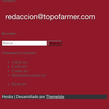
Contacto
Buscador
Buscar:
Comentarios recientes
Adryp
en
Análisis Wanted: Dead (Xbox Series X)
Fartis
en
Análisis Wanted: Dead (Xbox Series X)
Eneko
en
Análisis Wanted: Dead (Xbox Series X)
Mashpetecander
en
Emosido Of Us Parte II y tomarle el
pelo a la gente
fejota
en
Emosido Of Us Parte II y tomarle el pelo a la
gente
Hestia | Desarrollado por
ThemeIsle