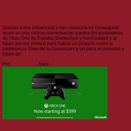
Vamos a hablar un poco de la
conferencia de Xbox y su futuro
Gracias a mis influencias y mis contactos he conseguido
reunir en una misma conversación a todos los poseedores
de Xbox One de España (Dunkelheit y NeoDrakko) y al
futuro tercero (nmlss) para hablar un poquillo sobre la
conferencia Xbos de la Gamescom y un poco el presente y
futuro de
Leer más
Por
Topofarmer
, hace
11 años
07/08/2015
Noticias