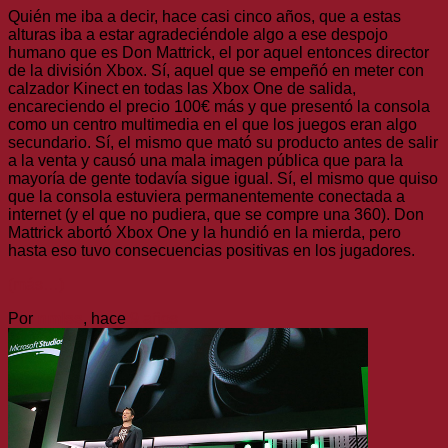
Quién me iba a decir, hace casi cinco años, que a estas
alturas iba a estar agradeciéndole algo a ese despojo
humano que es Don Mattrick, el por aquel entonces director
de la división Xbox. Sí, aquel que se empeñó en meter con
calzador Kinect en todas las Xbox One de salida,
encareciendo el precio 100€ más y que presentó la consola
como un centro multimedia en el que los juegos eran algo
secundario. Sí, el mismo que mató su producto antes de salir
a la venta y causó una mala imagen pública que para la
mayoría de gente todavía sigue igual. Sí, el mismo que quiso
que la consola estuviera permanentemente conectada a
internet (y el que no pudiera, que se compre una 360). Don
Mattrick abortó Xbox One y la hundió en la mierda, pero
hasta eso tuvo consecuencias positivas en los jugadores.
(más…)
Por
nmlss
, hace
9 años