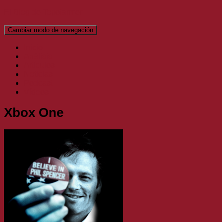
El Blog de Topofarmer
Cambiar modo de navegación
Inicio
Análisis
Artículos
Noticias
Podcast
Vídeos
Xbox One