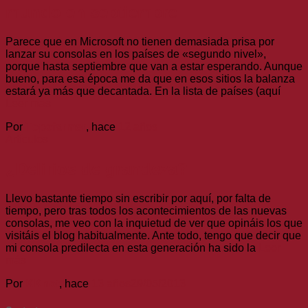
mundo en septiembre
Parece que en Microsoft no tienen demasiada prisa por
lanzar su consolas en los países de «segundo nivel»,
porque hasta septiembre que van a estar esperando. Aunque
bueno, para esa época me da que en esos sitios la balanza
estará ya más que decantada. En la lista de países (aquí
Leer más
Por
Topofarmer
, hace
12 años
Artículos
¿Delirios de grandeza?
Llevo bastante tiempo sin escribir por aquí, por falta de
tiempo, pero tras todos los acontecimientos de las nuevas
consolas, me veo con la inquietud de ver que opináis los que
visitáis el blog habitualmente. Ante todo, tengo que decir que
mi consola predilecta en esta generación ha sido la
Leer
más
Por
KKnot
, hace
13 años
29/05/2013