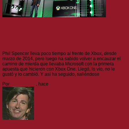
General
¿Es Phil Spencer la voz de la razón
en la industria?
Phil Spencer lleva poco tiempo al frente de Xbox, desde
marzo de 2014, pero luego ha sabido volver a encauzar el
camino de mierda que llevaba Microsoft con la primera
apuesta que hicieron con Xbox One. Llegó, lo vio, no le
gustó y lo cambió. Y así ha seguido, saliéndose
Leer más
Por
Topofarmer
, hace
11 años
24/09/2015
Vídeos