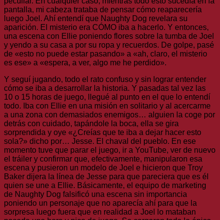
peculiar. En cualquier caso, mientras todo esto sucedía en la
pantalla, mi cabeza trataba de pensar cómo reaparecería
luego Joel. Ahí entendí que Naughty Dog revelara su
aparición. El misterio era CÓMO iba a hacerlo. Y entonces,
una escena con Ellie poniendo flores sobre la tumba de Joel
y yendo a su casa a por su ropa y recuerdos. De golpe, pasé
de «esto no puede estar pasando» a «ah, claro, el misterio
es ese» a «espera, a ver, algo me he perdido».
Y seguí jugando, todo el rato confuso y sin lograr entender
cómo se iba a desarrollar la historia. Y pasadas tal vez las
10 o 15 horas de juego, llegué al punto en el que lo entendí
todo. Iba con Ellie en una misión en solitario y al acercarme
a una zona con demasiados enemigos… alguien la coge por
detrás con cuidado, tapándole la boca, ella se gira
sorprendida y oye «¿Creías que te iba a dejar hacer esto
sola?» dicho por… Jesse. El chaval del pueblo. En ese
momento tuve que parar el juego, ir a YouTube, ver de nuevo
el tráiler y confirmar que, efectivamente, manipularon esa
escena y pusieron un modelo de Joel e hicieron que Troy
Baker dijera la línea de Jesse para que pareciera que es él
quien se une a Ellie. Básicamente, el equipo de marketing
de Naughty Dog falsificó una escena sin importancia
poniendo un personaje que no aparecía ahí para que la
sorpresa luego fuera que en realidad a Joel lo mataban