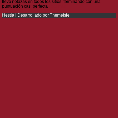
llevó notazas en todos los sitios, terminando con una
puntuación casi perfecta
Leer más
Hestia | Desarrollado por
ThemeIsle