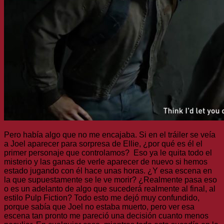
Pero había algo que no me encajaba. Si en el tráiler se veía
a Joel aparecer para sorpresa de Ellie, ¿por qué es él el
primer personaje que controlamos? Eso ya le quita todo el
misterio y las ganas de verle aparecer de nuevo si hemos
estado jugando con él hace unas horas. ¿Y esa escena en
la que supuestamente se le ve morir? ¿Realmente pasa eso
o es un adelanto de algo que sucederá realmente al final, al
estilo Pulp Fiction? Todo esto me dejó muy confundido,
porque sabía que Joel no estaba muerto, pero ver esa
escena tan pronto me pareció una decisión cuanto menos