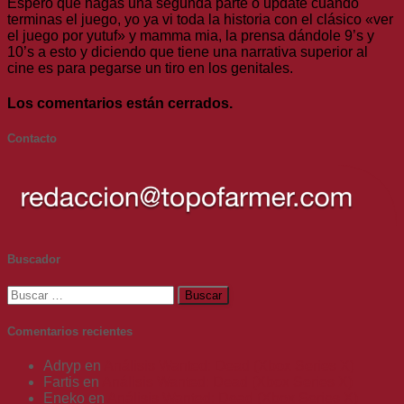
Espero que hagas una segunda parte o update cuando
terminas el juego, yo ya vi toda la historia con el clásico «ver
el juego por yutuf» y mamma mia, la prensa dándole 9’s y
10’s a esto y diciendo que tiene una narrativa superior al
cine es para pegarse un tiro en los genitales.
Los comentarios están cerrados.
Contacto
Buscador
Buscar:
Comentarios recientes
Adryp
en
Análisis Wanted: Dead (Xbox Series X)
Fartis
en
Análisis Wanted: Dead (Xbox Series X)
Eneko
en
Análisis Wanted: Dead (Xbox Series X)