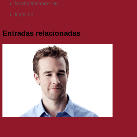
Mashpetecander
en
Emosido Of Us Parte II y tomarle el
pelo a la gente
fejota
en
Emosido Of Us Parte II y tomarle el pelo a la
gente
Entradas relacionadas
Artículos
Cosas que agradecer a Nintendo