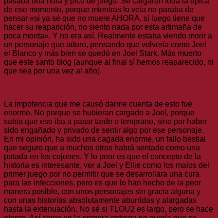
pasada una hora y pico de juego. Se cargaron toda la épica
de ese momento, porque mientras lo veía no paraba de
pensar «si ya sé que no muere AHORA, si luego tiene que
hacer su reaparición, no siento nada por esta artimaña de
poca monta». Y no era así. Realmente estaba viendo morir a
un personaje que adoro, pensando que volvería como Joel
el Blanco y más bien se quedó en Joel Stark. Más muerto
que este santo blog (aunque al final sí hemos reaparecido, ni
que sea por una vez al año).
La impotencia que me causó darme cuenta de esto fue
enorme. No porque se hubieran cargado a Joel, porque
sabía que eso iba a pasar tarde o temprano, sino por haber
sido engañado y privado de sentir algo por ese personaje.
En mi opinión, ha sido una cagada enorme, un fallo bestial
que seguro que a muchos otros habrá sentado como una
patada en los cojones. Y lo peor es que el concepto de la
historia es interesante, ver a Joel y Ellie como los malos del
primer juego por no permitir que se desarrollara una cura
para las infecciones, pero es que lo han hecho de la peor
manera posible, con unos personajes sin gracia alguna y
con unas historias absolutamente aburridas y alargadas
hasta la extenuación. No sé si TLOU2 es largo, pero se hace
eterno. Así como en la primera entrega no quería que se