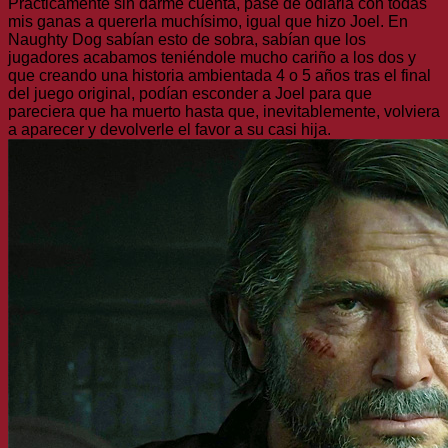
Prácticamente sin darme cuenta, pasé de odiarla con todas
mis ganas a quererla muchísimo, igual que hizo Joel. En
Naughty Dog sabían esto de sobra, sabían que los
jugadores acabamos teniéndole mucho cariño a los dos y
que creando una historia ambientada 4 o 5 años tras el final
del juego original, podían esconder a Joel para que
pareciera que ha muerto hasta que, inevitablemente, volviera
a aparecer y devolverle el favor a su casi hija.