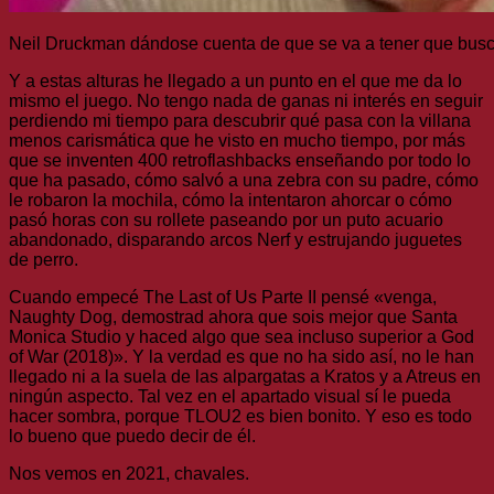
Neil Druckman dándose cuenta de que se va a tener que busca
Y a estas alturas he llegado a un punto en el que me da lo
mismo el juego. No tengo nada de ganas ni interés en seguir
perdiendo mi tiempo para descubrir qué pasa con la villana
menos carismática que he visto en mucho tiempo, por más
que se inventen 400 retroflashbacks enseñando por todo lo
que ha pasado, cómo salvó a una zebra con su padre, cómo
le robaron la mochila, cómo la intentaron ahorcar o cómo
pasó horas con su rollete paseando por un puto acuario
abandonado, disparando arcos Nerf y estrujando juguetes
de perro.
Cuando empecé The Last of Us Parte II pensé «venga,
Naughty Dog, demostrad ahora que sois mejor que Santa
Monica Studio y haced algo que sea incluso superior a God
of War (2018)». Y la verdad es que no ha sido así, no le han
llegado ni a la suela de las alpargatas a Kratos y a Atreus en
ningún aspecto. Tal vez en el apartado visual sí le pueda
hacer sombra, porque TLOU2 es bien bonito. Y eso es todo
lo bueno que puedo decir de él.
Nos vemos en 2021, chavales.