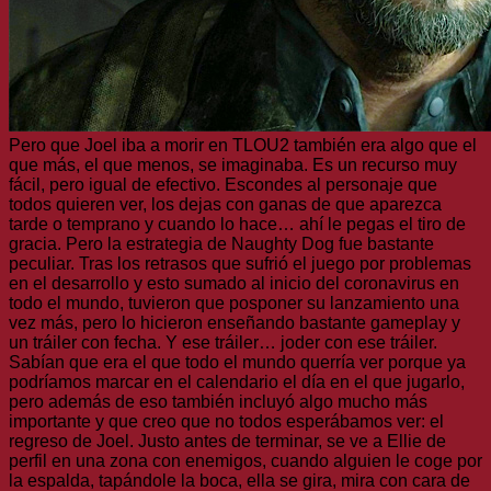
Pero que Joel iba a morir en TLOU2 también era algo que el
que más, el que menos, se imaginaba. Es un recurso muy
fácil, pero igual de efectivo. Escondes al personaje que
todos quieren ver, los dejas con ganas de que aparezca
tarde o temprano y cuando lo hace… ahí le pegas el tiro de
gracia. Pero la estrategia de Naughty Dog fue bastante
peculiar. Tras los retrasos que sufrió el juego por problemas
en el desarrollo y esto sumado al inicio del coronavirus en
todo el mundo, tuvieron que posponer su lanzamiento una
vez más, pero lo hicieron enseñando bastante gameplay y
un tráiler con fecha. Y ese tráiler… joder con ese tráiler.
Sabían que era el que todo el mundo querría ver porque ya
podríamos marcar en el calendario el día en el que jugarlo,
pero además de eso también incluyó algo mucho más
importante y que creo que no todos esperábamos ver: el
regreso de Joel. Justo antes de terminar, se ve a Ellie de
perfil en una zona con enemigos, cuando alguien le coge por
la espalda, tapándole la boca, ella se gira, mira con cara de