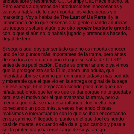
andaba libre y respirando G… Grumpy Cat. Hace mucho, sí.
Pero vamos a dejarnos de introducciones innecesarias y
vamos a hablar de lo que importa: los videojuegos y el
marketing. Voy a hablar de
The Last of Us Parte II
y la
importancia de lo que enseñas a la gente cuando anuncias
tus juegos y soltaré algún que otro
spoiler
bastante grande
,
con lo que si aún no lo habéis jugado y pretendéis hacerlo,
dejad de leer.
Si seguís aquí doy por sentado que no os importa conocer
uno de los puntos más importantes de la trama, pero antes
de eso toca recordar un poco lo que se sabía de TLOU2
antes de su publicación. Desde su primer anuncio ya vimos
que la protagonista sería Ellie, ahora una adulta, que
intentaba abrirse camino por un mundo todavía más podrido
y miserable que el que vio en la entrega original de la saga.
En ese juego, Ellie empezaba siendo poco más que una
niñata sabionda que tenías que cuidar porque no te quedaba
otra, era el motivo por el que avanzaba la trama, pero a
medida que esta se iba desarrollando, Joel y ella iban
conectando un poco más, a veces haciendo chistes
malísimos o interactuando con lo que se iban encontrando
en su camino. Y llegado el punto en el que Joel es herido
casi de muerte, es cuando ella da el gran cambio y pasa a
ser la protectora y hacerse cargo de su ya amigo.