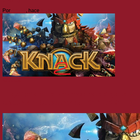
Por
nmlss
, hace
6 años
Noticias
PlayStation Experience nos deja la
secuela más esperada: KNACK 2