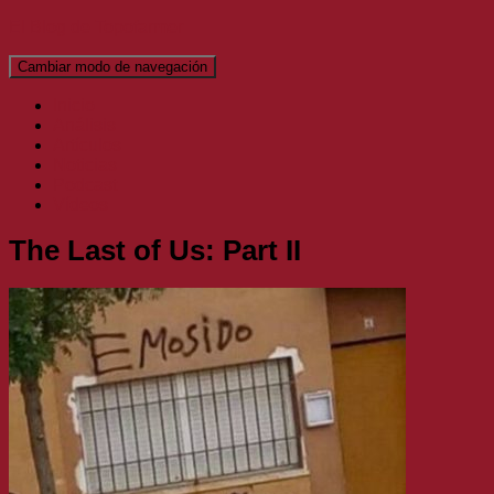
El Blog de Topofarmer
Cambiar modo de navegación
Inicio
Análisis
Artículos
Noticias
Podcast
Vídeos
The Last of Us: Part II