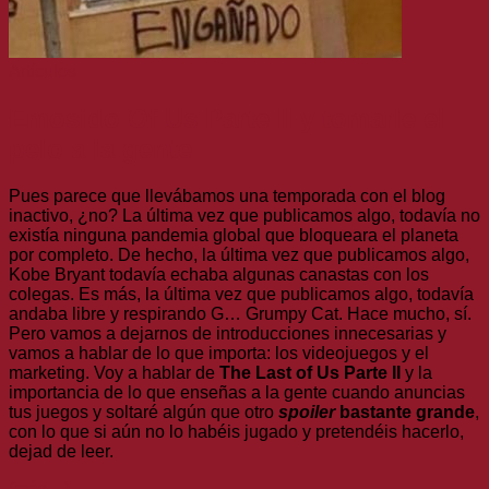
Artículos
Emosido Of Us Parte II y tomarle el
pelo a la gente
Pues parece que llevábamos una temporada con el blog
inactivo, ¿no? La última vez que publicamos algo, todavía no
existía ninguna pandemia global que bloqueara el planeta
por completo. De hecho, la última vez que publicamos algo,
Kobe Bryant todavía echaba algunas canastas con los
colegas. Es más, la última vez que publicamos algo, todavía
andaba libre y respirando G… Grumpy Cat. Hace mucho, sí.
Pero vamos a dejarnos de introducciones innecesarias y
vamos a hablar de lo que importa: los videojuegos y el
marketing. Voy a hablar de
The Last of Us Parte II
y la
importancia de lo que enseñas a la gente cuando anuncias
tus juegos y soltaré algún que otro
spoiler
bastante grande
,
con lo que si aún no lo habéis jugado y pretendéis hacerlo,
dejad de leer.
(más…)