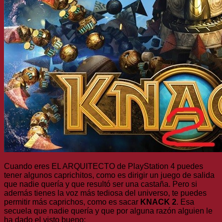
Cuando eres EL ARQUITECTO de PlayStation 4 puedes
tener algunos caprichitos, como es dirigir un juego de salida
que nadie quería y que resultó ser una castaña. Pero si
además tienes la voz más tediosa del universo, te puedes
permitir más caprichos, como es sacar
KNACK 2
. Esa
secuela que nadie quería y que por alguna razón alguien le
ha dado el visto bueno: