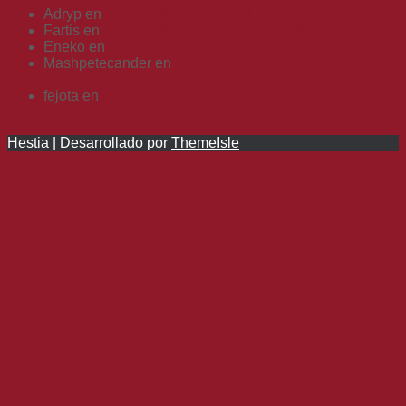
Adryp
en
Análisis Wanted: Dead (Xbox Series X)
Fartis
en
Análisis Wanted: Dead (Xbox Series X)
Eneko
en
Análisis Wanted: Dead (Xbox Series X)
Mashpetecander
en
Emosido Of Us Parte II y tomarle el
pelo a la gente
fejota
en
Emosido Of Us Parte II y tomarle el pelo a la
gente
Hestia | Desarrollado por
ThemeIsle