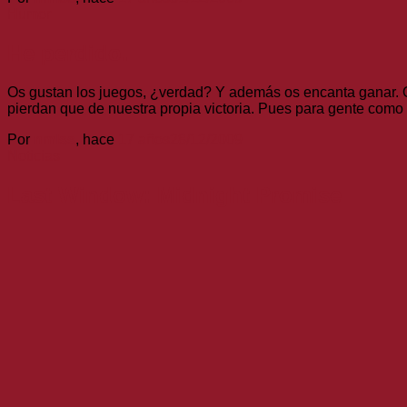
Humor
He perdido.
Os gustan los juegos, ¿verdad? Y además os encanta ganar. O
pierdan que de nuestra propia victoria. Pues para gente como
Por
nmlss
, hace
17 años
28/12/2009
Noticias
Last Window: Midnight Promise