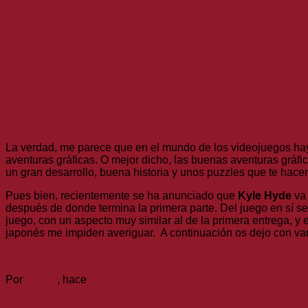
La verdad, me parece que en el mundo de los videojuegos hay
aventuras gráficas. O mejor dicho, las buenas aventuras gráf
un gran desarrollo, buena historia y unos puzzles que te hace
Pues bien, recientemente se ha anunciado que
Kyle Hyde
va 
después de donde termina la primera parte. Del juego en sí se
juego, con un aspecto muy similar al de la primera entrega, y
japonés me impiden averiguar. A continuación os dejo con va
(más…)
Por
nmlss
, hace
17 años
Humor