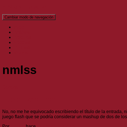
El Blog de Topofarmer
Cambiar modo de navegación
Inicio
Análisis
Artículos
Noticias
Podcast
Vídeos
nmlss
General
Tuper Tario Tros.
No, no me he equivocado escribiendo el título de la entrada, n
juego flash que se podría considerar un mashup de dos de los
Por
nmlss
, hace
17 años
31/12/2009