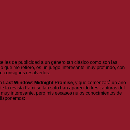
e les dé publicidad a un género tan clásico como son las
lo que me refiero, es un juego interesante, muy profundo, con
ue consigues resolverlos.
da
Last Window: Midnight Promise
, y que comenzará un año
e la revista Famitsu tan solo han aparecido tres capturas del
o muy interesante, pero mis
escasos
nulos conocimientos de
 disponemos: