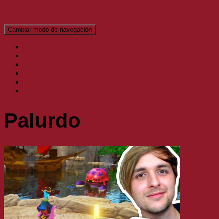
El Blog de Topofarmer
Cambiar modo de navegación
Inicio
Análisis
Artículos
Noticias
Podcast
Vídeos
Palurdo