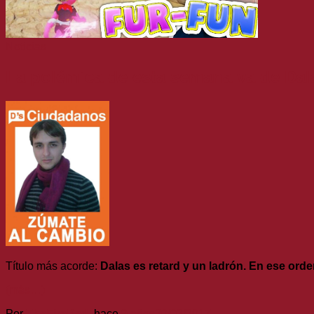
Noticias
La polémica de esta semana va de Dal
Título más acorde:
Dalas es retard y un ladrón. En ese ord
(más…)
Por
TheFireRed
, hace
9 años
20/02/2017