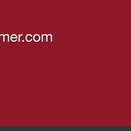
pelo a la gente
ente