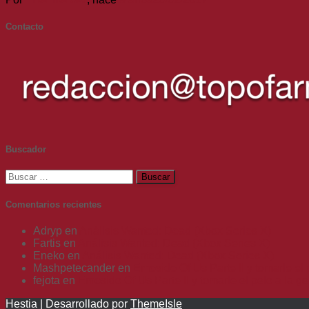
Contacto
Buscador
Buscar:
Comentarios recientes
Adryp
en
Análisis Wanted: Dead (Xbox Series X)
Fartis
en
Análisis Wanted: Dead (Xbox Series X)
Eneko
en
Análisis Wanted: Dead (Xbox Series X)
Mashpetecander
en
Emosido Of Us Parte II y tomarle el 
fejota
en
Emosido Of Us Parte II y tomarle el pelo a la g
Hestia | Desarrollado por
ThemeIsle