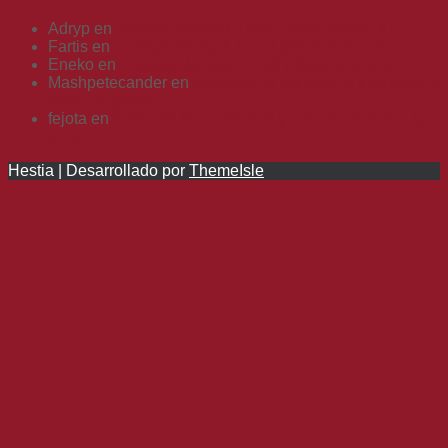
Adryp
en
Análisis Wanted: Dead (Xbox Series X)
Fartis
en
Análisis Wanted: Dead (Xbox Series X)
Eneko
en
Análisis Wanted: Dead (Xbox Series X)
Mashpetecander
en
Emosido Of Us Parte II y tomarle el
pelo a la gente
fejota
en
Emosido Of Us Parte II y tomarle el pelo a la
gente
Hestia | Desarrollado por
ThemeIsle