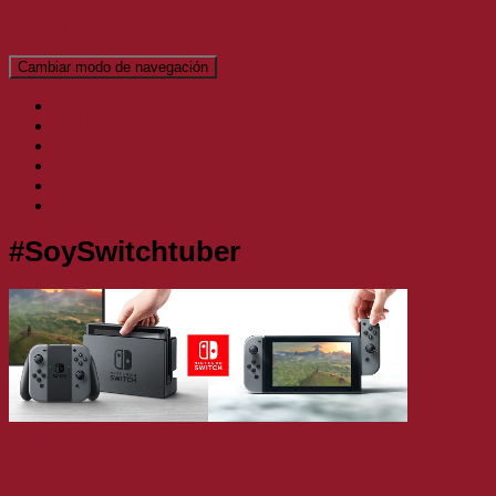
El Blog de Topofarmer
Cambiar modo de navegación
Inicio
Análisis
Artículos
Noticias
Podcast
Vídeos
#SoySwitchtuber
Noticias
Polémica del concurso