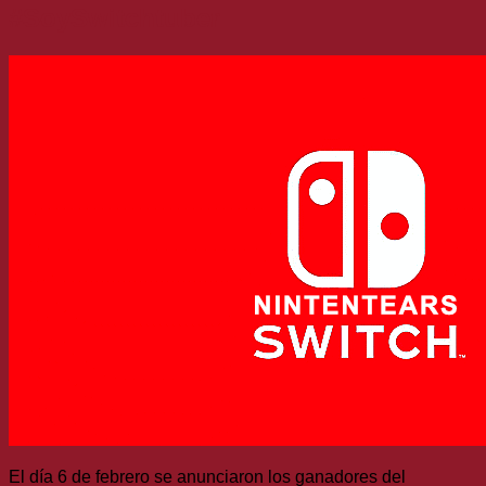
#SoySwitchtuber
El día 6 de febrero se anunciaron los ganadores del