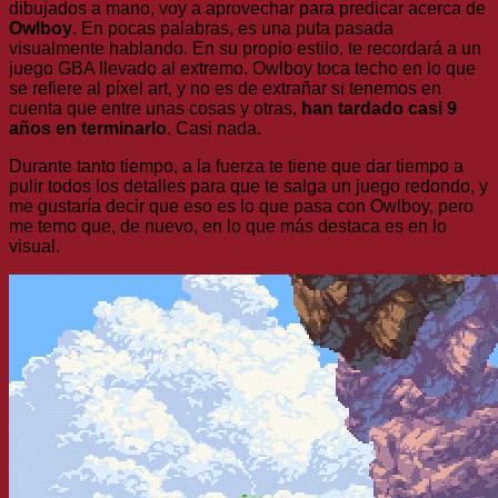
dibujados a mano, voy a aprovechar para predicar acerca de
Owlboy
. En pocas palabras, es una puta pasada
visualmente hablando. En su propio estilo, te recordará a un
juego GBA llevado al extremo. Owlboy toca techo en lo que
se refiere al píxel art, y no es de extrañar si tenemos en
cuenta que entre unas cosas y otras,
han tardado casi 9
años en terminarlo
. Casi nada.
Durante tanto tiempo, a la fuerza te tiene que dar tiempo a
pulir todos los detalles para que te salga un juego redondo, y
me gustaría decir que eso es lo que pasa con Owlboy, pero
me temo que, de nuevo, en lo que más destaca es en lo
visual.