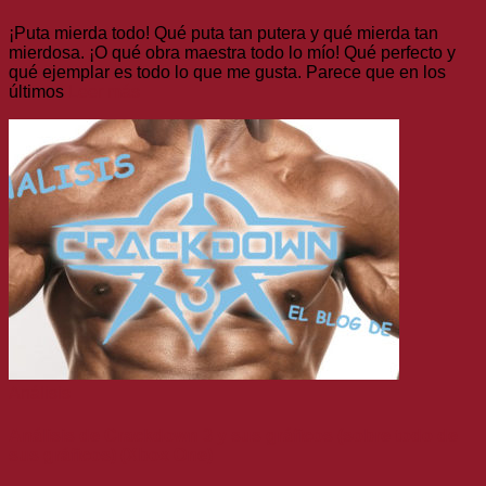
¡Puta mierda todo! Qué puta tan putera y qué mierda tan
mierdosa. ¡O qué obra maestra todo lo mío! Qué perfecto y
qué ejemplar es todo lo que me gusta. Parece que en los
últimos
Leer más
Análisis
Análisis de Crackdown 3 y sus gráficos (sobre todo de
sus gráficos) (Xbox One)