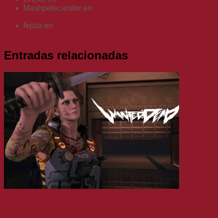
Mashpetecander
en
Emosido Of Us Parte II y tomarle el
pelo a la gente
fejota
en
Emosido Of Us Parte II y tomarle el pelo a la
gente
Entradas relacionadas
Análisis
Análisis Wanted: Dead (Xbox Series X)