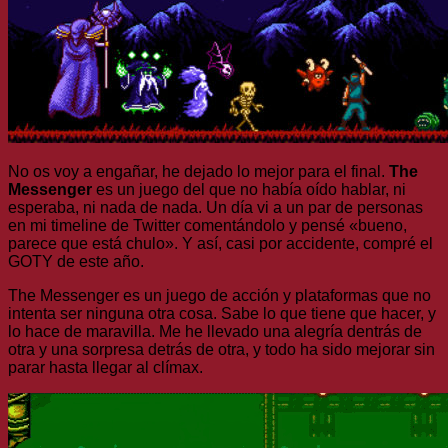
No os voy a engañar, he dejado lo mejor para el final.
The
Messenger
es un juego del que no había oído hablar, ni
esperaba, ni nada de nada. Un día vi a un par de personas
en mi timeline de Twitter comentándolo y pensé «bueno,
parece que está chulo». Y así, casi por accidente, compré el
GOTY de este año.
The Messenger es un juego de acción y plataformas que no
intenta ser ninguna otra cosa. Sabe lo que tiene que hacer, y
lo hace de maravilla. Me he llevado una alegría dentrás de
otra y una sorpresa detrás de otra, y todo ha sido mejorar sin
parar hasta llegar al clímax.