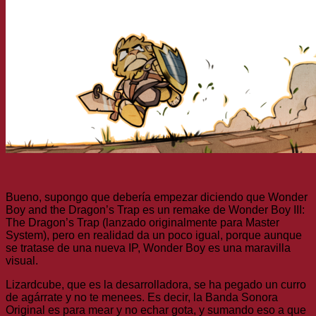
Bueno, supongo que debería empezar diciendo que Wonder
Boy and the Dragon’s Trap es un remake de Wonder Boy III:
The Dragon’s Trap (lanzado originalmente para Master
System), pero en realidad da un poco igual, porque aunque
se tratase de una nueva IP, Wonder Boy es una maravilla
visual.
Lizardcube, que es la desarrolladora, se ha pegado un curro
de agárrate y no te menees. Es decir, la Banda Sonora
Original es para mear y no echar gota, y sumando eso a que