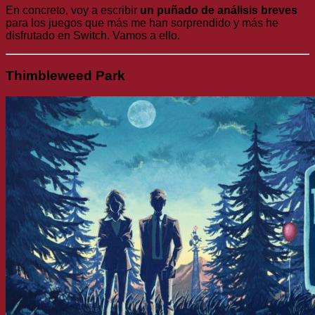
En concreto, voy a escribir
un puñado de análisis breves
para los juegos que más me han sorprendido y más he
disfrutado en Switch. Vamos a ello.
Thimbleweed Park