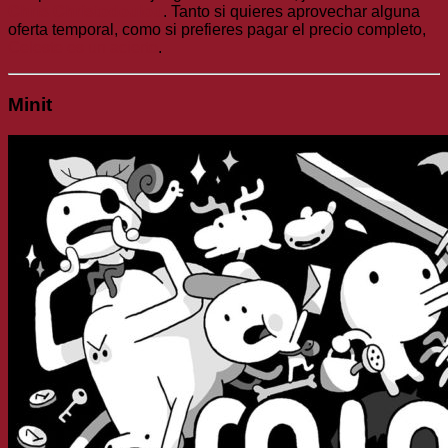
Chris Christodoulou
. Tanto si quieres aprovechar alguna
oferta temporal, como si prefieres pagar el precio completo,
Celeste es un acierto
.
Minit