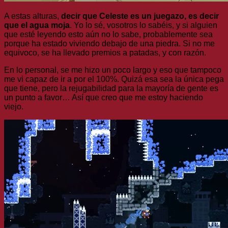
A estas alturas,
decir que Celeste es un juegazo, es decir
que el agua moja
. Yo lo sé, vosotros lo sabéis, y si alguien
que esté leyendo esto aún no lo sabe, probablemente sea
porque ha estado viviendo debajo de una piedra. Si no me
equivoco, se ha llevado premios a patadas, y con razón.
En lo personal, se me hizo un poco largo y eso que tampoco
me vi capaz de ir a por el 100%. Quizá esa sea la única pega
que tiene, pero la rejugabilidad para la mayoría de gente es
un punto a favor… Así que creo que me estoy haciendo
viejo.