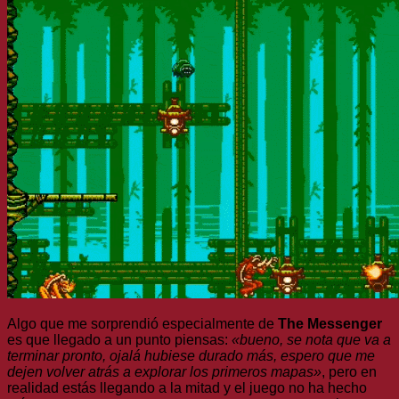
Algo que me sorprendió especialmente de
The Messenger
es que llegado a un punto piensas:
«bueno, se nota que va a
terminar pronto, ojalá hubiese durado más, espero que me
dejen volver atrás a explorar los primeros mapas»
, pero en
realidad estás llegando a la mitad y el juego no ha hecho