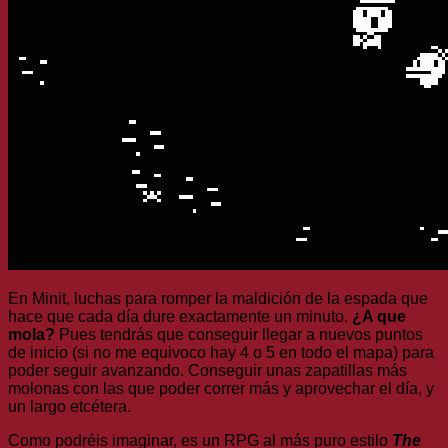
En Minit, luchas para romper la maldición de la espada que
hace que cada día dure exactamente un minuto.
¿A que
mola?
Pues tendrás que conseguir llegar a nuevos puntos
de inicio (si no me equivoco hay 4 o 5 en todo el mapa) para
poder seguir avanzando. Conseguir unas zapatillas más
molonas con las que poder correr más y aprovechar el día, y
un largo etcétera.
Como podréis imaginar, es un RPG al más puro estilo
The