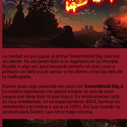
La verdad es que jugué al primer SteamWorld Dig casi por
accidente. No recuerdo bien si lo regalaron en un Humble
Bundle o algo así, pero recuerdo ponerlo en plan
«voy a
probarlo un ratito y a la cama»
y me dieron como las seis de
la madrugada.
Bueno, pues algo parecido me pasó con
SteamWorld Dig 2
.
Lo estaba esperando con ganas porque es uno de esos
juegos que tiene todo lo que busco: Es relativamente corto,
es muy entretenido, no es especialmente difícil, farmear es
entretenido y te motiva a sacar el 100%. Así que cuando se
anunció para Switch casi me lo hago encima.