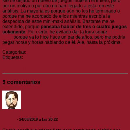
Me he dejado un huevo de juegos indie en el tintero, pero
por un motivo o por otro no han llegado a estar en este
análisis. La mayoría es porque aún no los he terminado o
porque me he acordado de ellos mientras escribía la
despedida de estre mini-maxi análisis. Bastante me he
extendido, porque
pensaba hablar de tres o cuatro juegos
solamente
. Por cierto, he evitado dar la turra sobre
Risk of
Rain
porque ya lo hice hace un par de años, pero me podría
pegar horas y horas hablando de él. Ale, hasta la próxima.
Categorías:
Análisis
Etiquetas:
Celeste
Minit
Nintendo Switch
Owlboy
SteamWorld
Dig 2
The Messenger
Thimbleweed Park
Wonder Boy and the
Dragon's Trap
5 comentarios
nmlss
· 24/03/2019 a las 20:22