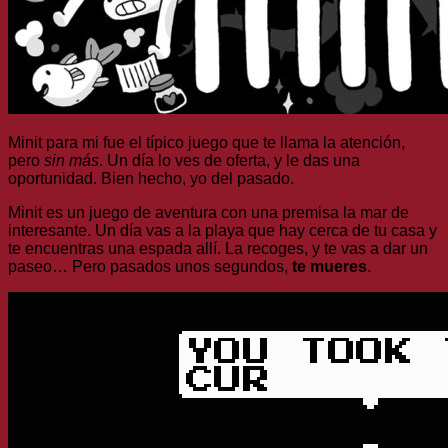
Minit para mi fue el típico juego que te llama la atención,
pero
sin más
. Un día lo ves de oferta, y le das una
oportunidad. Bien hecho, yo del pasado.
Minit es un juego de aventura con una premisa la mar de
interesante. Un día vas a la playa que hay cerca de tu casa y
te encuentras una espada allí. La recoges, y te vas a dar un
paseo… Pero pasados unos segundos,
te mueres
.