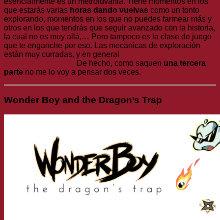
esencialmente es un metroidvania. Tiene momentos en los
que estarás varias
horas dando vuelvas
como un tonto
explorando, momentos en los que no puedes farmear más y
otros en los que tendrás que seguir avanzado con la historia,
la cual no es muy allá,… Pero tampoco es la clase de juego
que te enganche por eso. Las mecánicas de exploración
están muy curradas, y en general
deberáis lanzarte de
cabeza a comprarlo.
De hecho, como saquen
una tercera
parte
no me lo voy a pensar dos veces.
Wonder Boy and the Dragon’s Trap