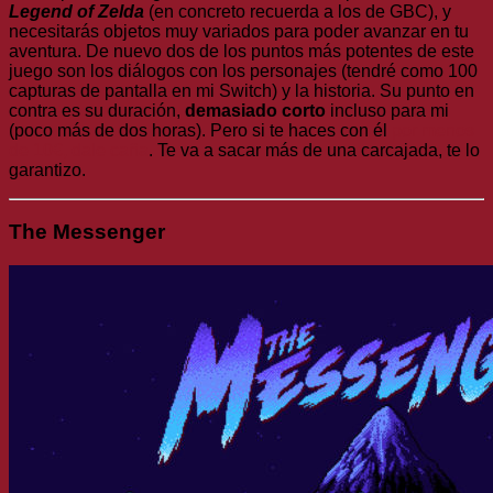
Legend of Zelda
(en concreto recuerda a los de GBC), y
necesitarás objetos muy variados para poder avanzar en tu
aventura. De nuevo dos de los puntos más potentes de este
juego son los diálogos con los personajes (tendré como 100
capturas de pantalla en mi Switch) y la historia. Su punto en
contra es su duración,
demasiado corto
incluso para mi
(poco más de dos horas). Pero si te haces con él
por menos
de 10€, dale caña
. Te va a sacar más de una carcajada, te lo
garantizo.
The Messenger