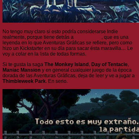
No tengo muy claro si esto podría considerarse Indie
realmente, porque tiene detrás a
Ron Gilbert
, que es una
leyenda en lo que Aventuras Gráficas se refiere, pero como
hizo un Kickstarter en su día para sacar ésta maravilla… Le
voy a colar en la lista de todas formas.
Si te gusta la saga
The Monkey Island
,
Day of Tentacle
,
Maniac Mansion
y en general cualquier juego de la época
dorada de las Aventuras Gráficas, deja de leer y ve a jugar a
Thimbleweek Park
. En serio.