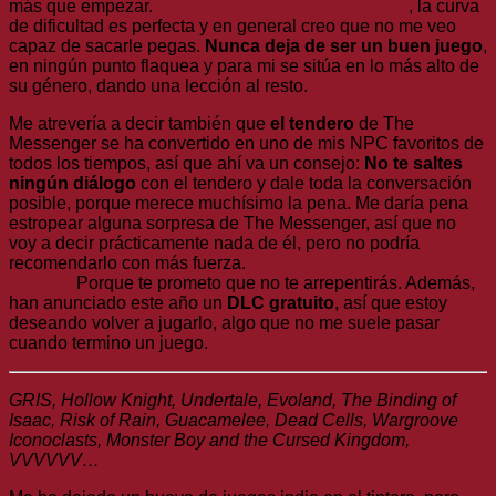
más que empezar.
La banda sonora es maravillosa
, la curva
de dificultad es perfecta y en general creo que no me veo
capaz de sacarle pegas.
Nunca deja de ser un buen juego
,
en ningún punto flaquea y para mi se sitúa en lo más alto de
su género, dando una lección al resto.
Me atrevería a decir también que
el tendero
de The
Messenger se ha convertido en uno de mis NPC favoritos de
todos los tiempos, así que ahí va un consejo:
No te saltes
ningún diálogo
con el tendero y dale toda la conversación
posible, porque merece muchísimo la pena. Me daría pena
estropear alguna sorpresa de The Messenger, así que no
voy a decir prácticamente nada de él, pero no podría
recomendarlo con más fuerza.
¡CÓMPRALO AHORA
MISMO!
Porque te prometo que no te arrepentirás. Además,
han anunciado este año un
DLC gratuito
, así que estoy
deseando volver a jugarlo, algo que no me suele pasar
cuando termino un juego.
GRIS, Hollow Knight, Undertale, Evoland, The Binding of
Isaac, Risk of Rain, Guacamelee, Dead Cells, Wargroove
Iconoclasts, Monster Boy and the Cursed Kingdom,
VVVVVV…