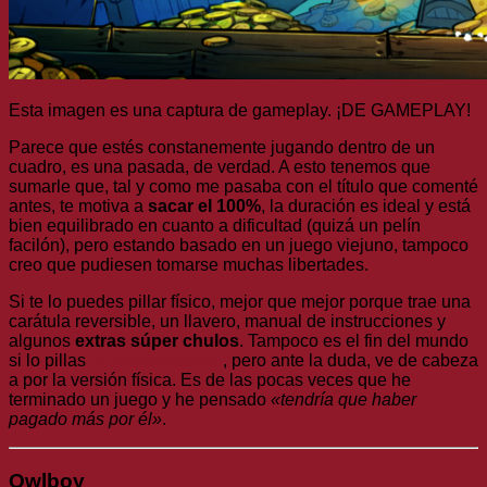
Esta imagen es una captura de gameplay. ¡DE GAMEPLAY!
Parece que estés constanemente jugando dentro de un
cuadro, es una pasada, de verdad. A esto tenemos que
sumarle que, tal y como me pasaba con el título que comenté
antes, te motiva a
sacar el 100%
, la duración es ideal y está
bien equilibrado en cuanto a dificultad (quizá un pelín
facilón), pero estando basado en un juego viejuno, tampoco
creo que pudiesen tomarse muchas libertades.
Si te lo puedes pillar físico, mejor que mejor porque trae una
carátula reversible, un llavero, manual de instrucciones y
algunos
extras súper chulos
. Tampoco es el fin del mundo
si lo pillas
en formato digital
, pero ante la duda, ve de cabeza
a por la versión física. Es de las pocas veces que he
terminado un juego y he pensado
«tendría que haber
pagado más por él»
.
Owlboy