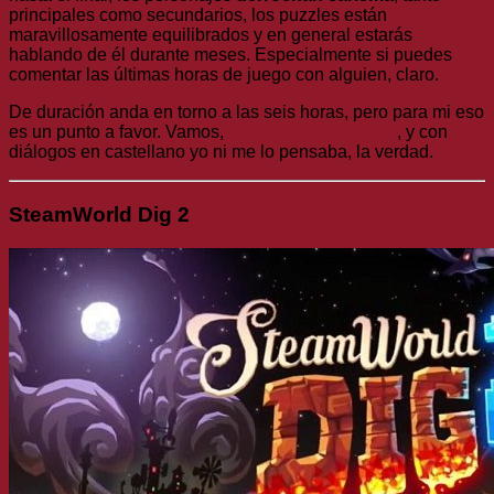
principales como secundarios, los puzzles están
maravillosamente equilibrados y en general estarás
hablando de él durante meses. Especialmente si puedes
comentar las últimas horas de juego con alguien, claro.
De duración anda en torno a las seis horas, pero para mi eso
es un punto a favor. Vamos,
que por lo que cuesta
, y con
diálogos en castellano yo ni me lo pensaba, la verdad.
SteamWorld Dig 2