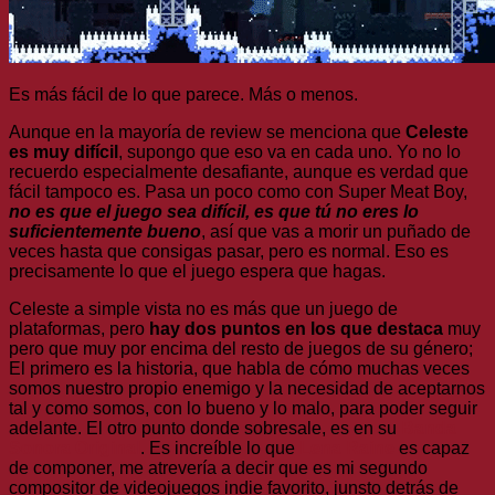
Es más fácil de lo que parece. Más o menos.
Aunque en la mayoría de review se menciona que
Celeste
es muy difícil
, supongo que eso va en cada uno. Yo no lo
recuerdo especialmente desafiante, aunque es verdad que
fácil tampoco es. Pasa un poco como con Super Meat Boy,
no es que el juego sea difícil, es que tú no eres lo
suficientemente bueno
, así que vas a morir un puñado de
veces hasta que consigas pasar, pero es normal. Eso es
precisamente lo que el juego espera que hagas.
Celeste a simple vista no es más que un juego de
plataformas, pero
hay dos puntos en los que destaca
muy
pero que muy por encima del resto de juegos de su género;
El primero es la historia, que habla de cómo muchas veces
somos nuestro propio enemigo y la necesidad de aceptarnos
tal y como somos, con lo bueno y lo malo, para poder seguir
adelante. El otro punto donde sobresale, es en su
Banda
Sonora Original
. Es increíble lo que
Lena Raine
es capaz
de componer, me atrevería a decir que es mi segundo
compositor de videojuegos indie favorito, junsto detrás de