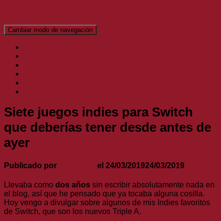
El Blog de Topofarmer
Cambiar modo de navegación
Inicio
Análisis
Artículos
Noticias
Podcast
Vídeos
Siete juegos indies para Switch
que deberías tener desde antes de
ayer
Publicado por
Villazeros
el
24/03/2019
24/03/2019
Llevaba como
dos años
sin escribir absolutamente nada en
el blog, así que he pensado que ya tocaba alguna cosilla.
Hoy vengo a divulgar sobre algunos de mis Indies favoritos
de Switch, que son los nuevos Triple A.