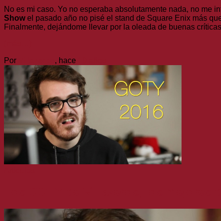
No es mi caso. Yo no esperaba absolutamente nada, no me int
Show
el pasado año no pisé el stand de Square Enix más qu
Finalmente, dejándome llevar por la oleada de buenas crítica
(más…)
Por
Villazeros
, hace
10 años
Artículos
Los GOTY de Villazeros, los mejores 