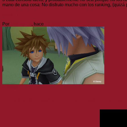
mano de una cosa: No disfruto mucho con los ranking, (quizá 
(más…)
Por
Villazeros
, hace
10 años
Análisis
Kingdom Hearts HD 2.8 Final Chapter 