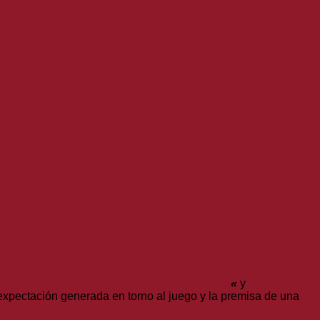
tasy XV quien ha esperado más de 10 años
«
y
 expectación generada en torno al juego y la premisa de una