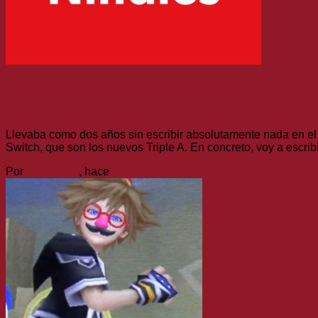
Análisis
Siete juegos indies para Switch que d
Llevaba como dos años sin escribir absolutamente nada en el 
Switch, que son los nuevos Triple A. En concreto, voy a escrib
Por
Villazeros
, hace
7 años
24/03/2019