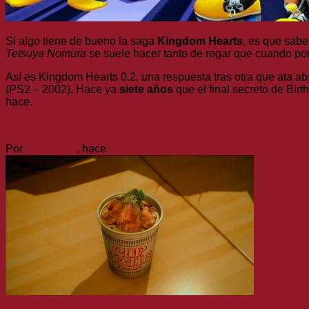
Si algo tiene de bueno la saga
Kingdom Hearts
, es que sab
Tetsuya Nomura
se suele hacer tanto de rogar que cuando por f
Así es Kingdom Hearts 0.2, una respuesta tras otra que ata a
(PS2 – 2002). Hace ya
siete años
que el final secreto de Bir
hace.
(más…)
Por
Villazeros
, hace
9 años
13/02/2017
Análisis