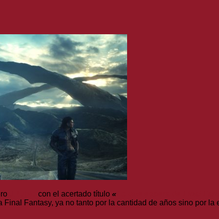
ero
JRubio
con el acertado título
«
Lo que espera de Final Fan
a Final Fantasy, ya no tanto por la cantidad de años sino por la