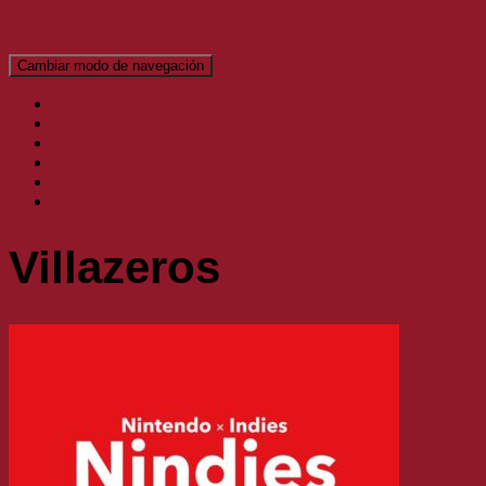
El Blog de Topofarmer
Cambiar modo de navegación
Inicio
Análisis
Artículos
Noticias
Podcast
Vídeos
Villazeros