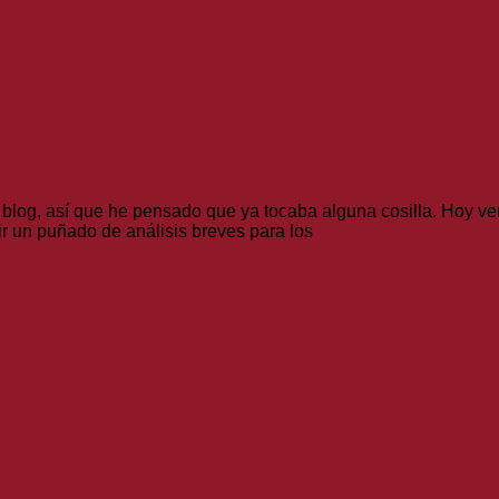
eberías tener desde antes de ayer
blog, así que he pensado que ya tocaba alguna cosilla. Hoy ven
ir un puñado de análisis breves para los
Leer más