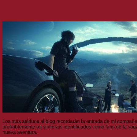
Análisis Final Fantasy XV (PS4)
Los más asiduos al blog recordarán la entrada de mi compañ
probablemente os sintierais identificados como fans de la sag
nueva aventura.