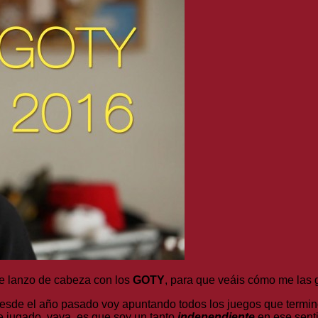
e lanzo de cabeza con los
GOTY
, para que veáis cómo me las 
esde el año pasado voy apuntando todos los juegos que termino
e jugado, vaya, es que soy un tanto
independiente
en ese senti