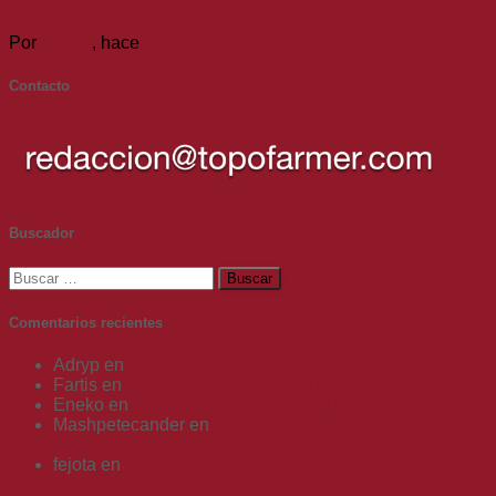
(más…)
Por
nmlss
, hace
9 años
Contacto
Buscador
Buscar:
Comentarios recientes
Adryp
en
Análisis Wanted: Dead (Xbox Series X)
Fartis
en
Análisis Wanted: Dead (Xbox Series X)
Eneko
en
Análisis Wanted: Dead (Xbox Series X)
Mashpetecander
en
Emosido Of Us Parte II y tomarle el
pelo a la gente
fejota
en
Emosido Of Us Parte II y tomarle el pelo a la
gente