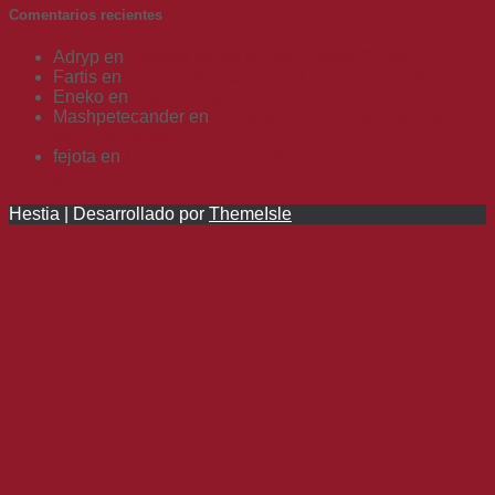
Comentarios recientes
Adryp
en
Análisis Wanted: Dead (Xbox Series X)
Fartis
en
Análisis Wanted: Dead (Xbox Series X)
Eneko
en
Análisis Wanted: Dead (Xbox Series X)
Mashpetecander
en
Emosido Of Us Parte II y tomarle el
pelo a la gente
fejota
en
Emosido Of Us Parte II y tomarle el pelo a la
gente
Hestia | Desarrollado por
ThemeIsle