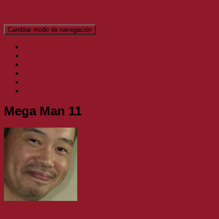
El Blog de Topofarmer
Cambiar modo de navegación
Inicio
Análisis
Artículos
Noticias
Podcast
Vídeos
Mega Man 11
Vídeos