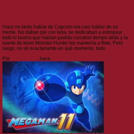
Ahora que Capcom se recupera,
Mega Man también con Mega Man 11
Hace no tanto hablar de Capcom era casi hablar de un
meme. No daban pie con bola, se dedicaban a estropear
todo lo bueno que habían podido construir tiempo atrás y la
suerte de tener Monster Hunter los mantenía a flote. Pero
luego, no sé exactamente en qué momento, todo
Leer más
Por
Topofarmer
, hace
8 años