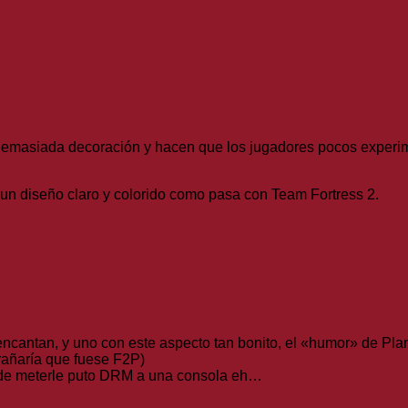
n demasiada decoración y hacen que los jugadores pocos experi
 un diseño claro y colorido como pasa con Team Fortress 2.
ncantan, y uno con este aspecto tan bonito, el «humor» de Pla
trañaría que fuese F2P)
o de meterle puto DRM a una consola eh…