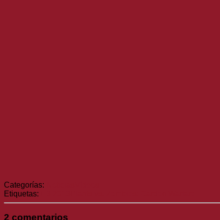
Categorías:
Noticias
Vídeos
Etiquetas:
E3 2013
Plants vs. Zombies: Garden Warfare
2 comentarios