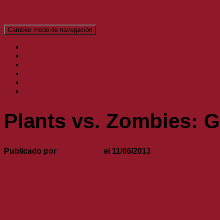
El Blog de Topofarmer
Cambiar modo de navegación
Inicio
Análisis
Artículos
Noticias
Podcast
Vídeos
Plants vs. Zombies: G
Publicado por
Topofarmer
el
11/06/2013