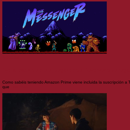
Noticias
Ojo al pack de siete juegazos de Devolver que rega
Como sabéis teniendo Amazon Prime viene incluida la suscripción a T
que
Leer más