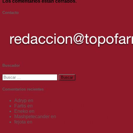
Los comentarios están cerrados.
Contacto
Buscador
Buscar:
Comentarios recientes
Adryp
en
Análisis Wanted: Dead (Xbox Series X)
Fartis
en
Análisis Wanted: Dead (Xbox Series X)
Eneko
en
Análisis Wanted: Dead (Xbox Series X)
Mashpetecander
en
Emosido Of Us Parte II y tomarle el 
fejota
en
Emosido Of Us Parte II y tomarle el pelo a la g