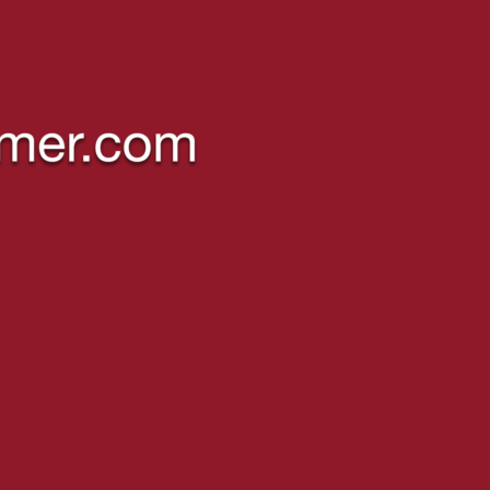
pelo a la gente
ente