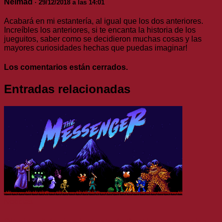
Neimad
· 29/12/2018 a las 14:01
Acabará en mi estantería, al igual que los dos anteriores.
Increíbles los anteriores, si te encanta la historia de los
jueguitos, saber como se decidieron muchas cosas y las
mayores curiosidades hechas que puedas imaginar!
Los comentarios están cerrados.
Entradas relacionadas
Noticias
Ojo al pack de siete juegazos de Devolver que regalan