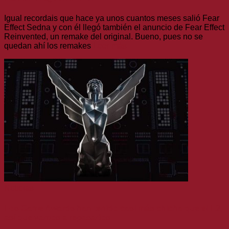
Igual recordais que hace ya unos cuantos meses salió Fear
Effect Sedna y con él llegó también el anuncio de Fear Effect
Reinvented, un remake del original. Bueno, pues no se
quedan ahí los remakes
Leer más
Noticias
Los Game Awards han tenido casi más chicha que el E3,
así que vamos a repasarlos