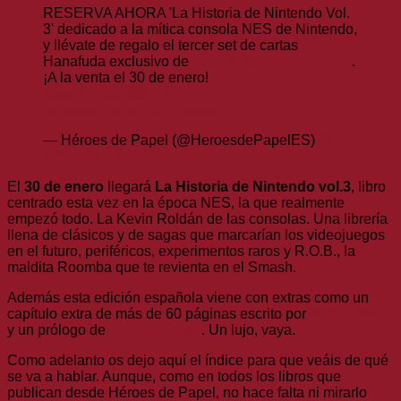
RESERVA AHORA 'La Historia de Nintendo Vol.
3' dedicado a la mítica consola NES de Nintendo,
y llévate de regalo el tercer set de cartas
Hanafuda exclusivo de
https://t.co/N5W29q2YXP
.
¡A la venta el 30 de enero!
https://t.co/S492Ku2NFK
pic.twitter.com/YSCUOfzyKa
— Héroes de Papel (@HeroesdePapelES)
27 de
diciembre de 2018
El
30 de enero
llegará
La Historia de Nintendo vol.3
, libro
centrado esta vez en la época NES, la que realmente
empezó todo. La Kevin Roldán de las consolas. Una librería
llena de clásicos y de sagas que marcarían los videojuegos
en el futuro, periféricos, experimentos raros y R.O.B., la
maldita Roomba que te revienta en el Smash.
Además esta edición española viene con extras como un
capítulo extra de más de 60 páginas escrito por
Marçal Mora
y un prólogo de
Sonia Herranz
. Un lujo, vaya.
Como adelanto os dejo aquí el índice para que veáis de qué
se va a hablar. Aunque, como en todos los libros que
publican desde Héroes de Papel, no hace falta ni mirarlo