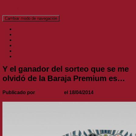
El Blog de Topofarmer
Cambiar modo de navegación
Inicio
Análisis
Artículos
Noticias
Podcast
Vídeos
Y el ganador del sorteo que se me
olvidó de la Baraja Premium es…
Publicado por
Topofarmer
el
18/04/2014