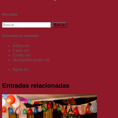
Buscador
Buscar:
Comentarios recientes
Adryp
en
Análisis Wanted: Dead (Xbox Series X)
Fartis
en
Análisis Wanted: Dead (Xbox Series X)
Eneko
en
Análisis Wanted: Dead (Xbox Series X)
Mashpetecander
en
Emosido Of Us Parte II y tomarle el
pelo a la gente
fejota
en
Emosido Of Us Parte II y tomarle el pelo a la
gente
Entradas relacionadas