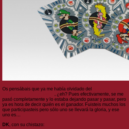
Os pensábais que ya me había olvidado del
sorteo de la
Baraja Premium de Mario
, ¿eh? Pues efectivamente, se me
pasó completamente y lo estaba dejando pasar y pasar, pero
ya es hora de decir quién es el ganador. Fuisteis muchos los
que participasteis pero sólo uno se llevará la gloria, y ese
uno es…
DK
, con su chistazo: