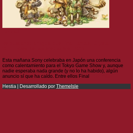
General
Ve buscando amigos, que Final Fantasy Crystal
Chronicles Remastered sale en 2019
Esta mañana Sony celebraba en Japón una conferencia
como calentamiento para el Tokyo Game Show y, aunque
nadie esperaba nada grande (y no lo ha habido), algún
anuncio sí que ha caído. Entre ellos Final
Leer más
Hestia | Desarrollado por
ThemeIsle