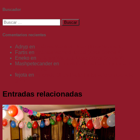
Buscador
Buscar:
Comentarios recientes
Adryp
en
Análisis Wanted: Dead (Xbox Series X)
Fartis
en
Análisis Wanted: Dead (Xbox Series X)
Eneko
en
Análisis Wanted: Dead (Xbox Series X)
Mashpetecander
en
Emosido Of Us Parte II y tomarle el
pelo a la gente
fejota
en
Emosido Of Us Parte II y tomarle el pelo a la
gente
Entradas relacionadas