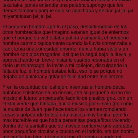
taka taka, jamas entendie una palabra supongo que los
demas tampoco porque solo se agachaba y decian jai jai jai
miyamotosan jai jai jai.
El pequeño hombre apreto el paso, despidiendose de los
otros hombrecitos que imagino estarian igual de enfermos
que el porque su piel estaba palida y amarilla, el pequeño
hombre camino rapidamente cuando la lluvia comenzaba a
caer, tenia una curiosidad enorme, nunca habia visto a un
hombre con ojos rasgados, asi que lo segui bajo la lluvia, y
aprovechando un breve instante cuando resonaba en el
cielo un relampago, lo invite a mi callejon, disculpando la
falta de luz, el hombre estaba feliz, eso lo se porque no
dejaba de patalear y gritar de felicidad entre mis brazos.
Y en la oscuridad del callejon, mientras el hombre decia
palabras chistosas en un rincon, con su pequeña mano me
mostro el futuro: un pequeño ladrillo de plastico gris, con un
cristal verde que brillaba, hacia musica por si solo (no como
la musica de Juan que hace todos los viernes rompiendo
cosas y golpeando botes) una musica muy bonita, pero lo
mas increible es que habia personitas pequeñitas viviendo
dentro de la pantalla que se movian conforme uno apretaba
unos pequeños circulos y cruces en el ladrillo, era tan bonito,
me sentia tan bien, ni siquiera me di cuenta cuando mi