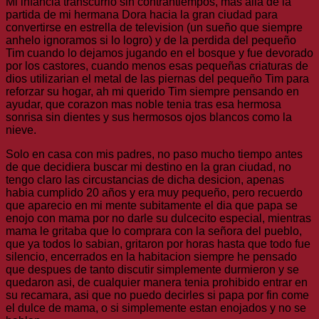
Mi infancia transcurrio sin contrantiempos, mas alla de la
partida de mi hermana Dora hacia la gran ciudad para
convertirse en estrella de television (un sueño que siempre
anhelo ignoramos si lo logro) y de la perdida del pequeño
Tim cuando lo dejamos jugando en el bosque y fue devorado
por los castores, cuando menos esas pequeñas criaturas de
dios utilizarian el metal de las piernas del pequeño Tim para
reforzar su hogar, ah mi querido Tim siempre pensando en
ayudar, que corazon mas noble tenia tras esa hermosa
sonrisa sin dientes y sus hermosos ojos blancos como la
nieve.
Solo en casa con mis padres, no paso mucho tiempo antes
de que decidiera buscar mi destino en la gran ciudad, no
tengo claro las circustancias de dicha desicion, apenas
habia cumplido 20 años y era muy pequeño, pero recuerdo
que aparecio en mi mente subitamente el dia que papa se
enojo con mama por no darle su dulcecito especial, mientras
mama le gritaba que lo comprara con la señora del pueblo,
que ya todos lo sabian, gritaron por horas hasta que todo fue
silencio, encerrados en la habitacion siempre he pensado
que despues de tanto discutir simplemente durmieron y se
quedaron asi, de cualquier manera tenia prohibido entrar en
su recamara, asi que no puedo decirles si papa por fin come
el dulce de mama, o si simplemente estan enojados y no se