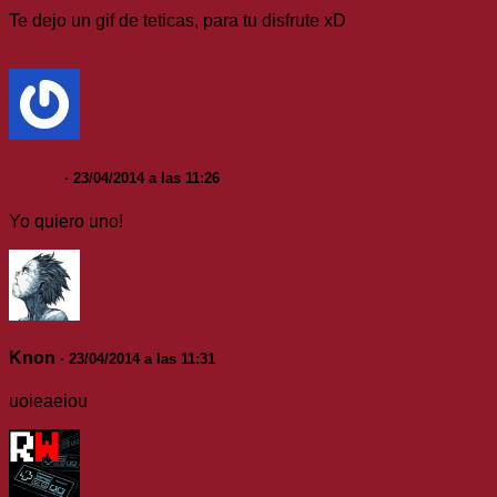
Te dejo un gif de teticas, para tu disfrute xD
https://31.media.tumblr.com/f8e228955ac6c47d0f8599c34d7
Maldo
· 23/04/2014 a las 11:26
Yo quiero uno!
Knon
· 23/04/2014 a las 11:31
uoieaeiou