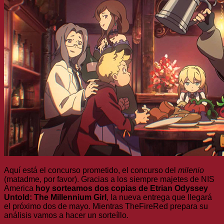
Aquí está el concurso prometido, el concurso del
milenio
(matadme, por favor). Gracias a los siempre majetes de NIS
America
hoy sorteamos dos copias de Etrian Odyssey
Untold: The Millennium Girl
, la nueva entrega que llegará
el próximo dos de mayo. Mientras TheFireRed prepara su
análisis vamos a hacer un sorteíllo.