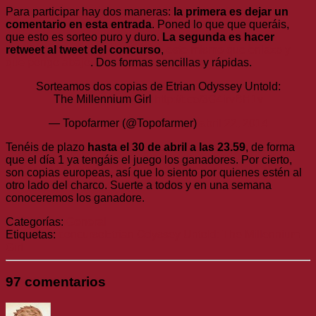
Para participar hay dos maneras:
la primera es dejar un
comentario en esta entrada
. Poned lo que que queráis,
que esto es sorteo puro y duro.
La segunda es hacer
retweet al tweet del concurso
,
este mismo que enlazo y
que pongo abajo
. Dos formas sencillas y rápidas.
Sorteamos dos copias de Etrian Odyssey Untold:
The Millennium Girl
http://t.co/3G4irvBH1v
— Topofarmer (@Topofarmer)
abril 22, 2014
Tenéis de plazo
hasta el 30 de abril a las 23.59
, de forma
que el día 1 ya tengáis el juego los ganadores. Por cierto,
son copias europeas, así que lo siento por quienes estén al
otro lado del charco. Suerte a todos y en una semana
conoceremos los ganadore.
Categorías:
General
Etiquetas:
concurso
Etrian Odyssey Untold: The Millennium
Girl
97 comentarios