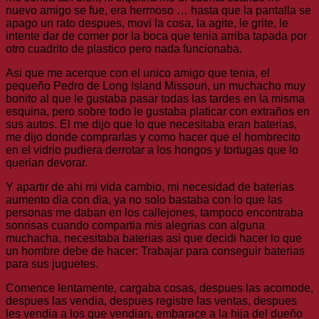
nuevo amigo se fue, era hermoso … hasta que la pantalla se
apago un rato despues, movi la cosa, la agite, le grite, le
intente dar de comer por la boca que tenia arriba tapada por
otro cuadrito de plastico pero nada funcionaba.
Asi que me acerque con el unico amigo que tenia, el
pequeño Pedro de Long Island Missouri, un muchacho muy
bonito al que le gustaba pasar todas las tardes en la misma
esquina, pero sobre todo le gustaba platicar con extraños en
sus autos. El me dijo que lo que necesitaba eran baterias,
me dijo donde comprarlas y como hacer que el hombrecito
en el vidrio pudiera derrotar a los hongos y tortugas que lo
querian devorar.
Y apartir de ahi mi vida cambio, mi necesidad de baterias
aumento dia con dia, ya no solo bastaba con lo que las
personas me daban en los callejones, tampoco encontraba
sonrisas cuando compartia mis alegrias con alguna
muchacha, necesitaba baterias asi que decidi hacer lo que
un hombre debe de hacer: Trabajar para conseguir baterias
para sus juguetes.
Comence lentamente, cargaba cosas, despues las acomode,
despues las vendia, despues registre las ventas, despues
les vendia a los que vendian, embarace a la hija del dueño