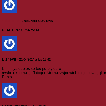
Arkailcito
· 23/04/2014 a las 18:07
Pues a ver si me toca!
Elzhevir
· 23/04/2014 a las 18:42
En fin, ya que es sorteo puro y duro…
rewhoiqkncowe`jn`fhioqenfviuowqvwjnewiohtoìqjcnìowrejqko
Punto.