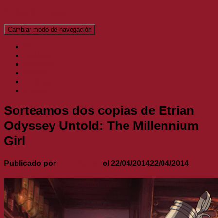
El Blog de Topofarmer
Cambiar modo de navegación
Inicio
Análisis
Artículos
Noticias
Podcast
Vídeos
Sorteamos dos copias de Etrian
Odyssey Untold: The Millennium
Girl
Publicado por
Topofarmer
el
22/04/2014
22/04/2014