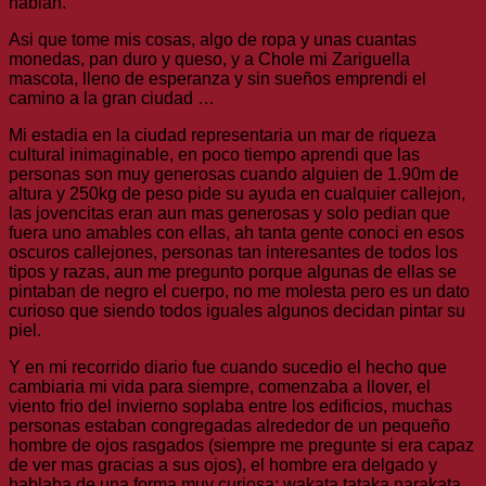
hablan.
Asi que tome mis cosas, algo de ropa y unas cuantas
monedas, pan duro y queso, y a Chole mi Zariguella
mascota, lleno de esperanza y sin sueños emprendi el
camino a la gran ciudad …
Mi estadia en la ciudad representaria un mar de riqueza
cultural inimaginable, en poco tiempo aprendi que las
personas son muy generosas cuando alguien de 1.90m de
altura y 250kg de peso pide su ayuda en cualquier callejon,
las jovencitas eran aun mas generosas y solo pedian que
fuera uno amables con ellas, ah tanta gente conoci en esos
oscuros callejones, personas tan interesantes de todos los
tipos y razas, aun me pregunto porque algunas de ellas se
pintaban de negro el cuerpo, no me molesta pero es un dato
curioso que siendo todos iguales algunos decidan pintar su
piel.
Y en mi recorrido diario fue cuando sucedio el hecho que
cambiaria mi vida para siempre, comenzaba a llover, el
viento frio del invierno soplaba entre los edificios, muchas
personas estaban congregadas alrededor de un pequeño
hombre de ojos rasgados (siempre me pregunte si era capaz
de ver mas gracias a sus ojos), el hombre era delgado y
hablaba de una forma muy curiosa: wakata tataka narakata