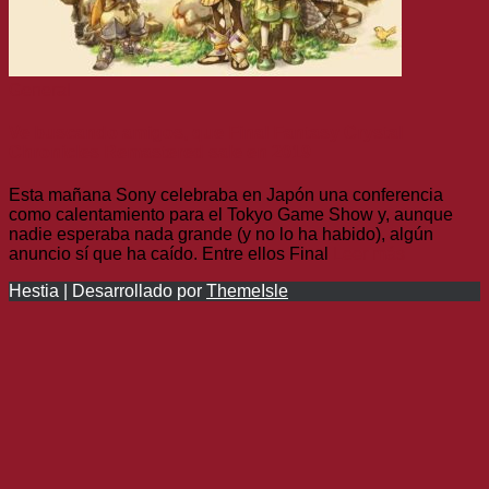
General
Ve buscando amigos, que Final Fantasy Crystal
Chronicles Remastered sale en 2019
Esta mañana Sony celebraba en Japón una conferencia
como calentamiento para el Tokyo Game Show y, aunque
nadie esperaba nada grande (y no lo ha habido), algún
anuncio sí que ha caído. Entre ellos Final
Leer más
Hestia | Desarrollado por
ThemeIsle