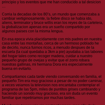
principio y los eventos que me han conducido a tal desicion
…
Corria la decadas de los 80’s, un mundo que comenzaba a
cambiar vertiginosamente, la fiebre disco se habia ido,
aliens, terminator y bruce willis eran los reyes de la cartelera,
la globalizacion apenas era un sueño compartido por
algunos paises con la misma lengua.
En esa epoca vivia placidamente con mis padres en nuestra
casa entre las montañas, cerca de un hermoso poblado he
de decirlo, nunca fuimos ricos, a menudo despues de la
escuela (la cual quedaba a 3km a pie) ayudaba a las labores
del hogar tales como recoger madera, cuidar a nuestro
pequeño grupo de ovejas y evitar que el zorro robara
nuestras gallinas, mi hermana Dora era especialmente
buena en evitarlo.
Compartiamos cada tarde viendo conversando en familia, el
pequeño Tim era muy gracioso a pesar de no poder caminar,
a veces veiamos la television nos encantaba contemplar el
programa de las 5pm, miles de puntitos grises cambiando y
haciendo un sonido muy gracioso, era sin duda un evento
familiar que repetiriamos por muchas tardes.