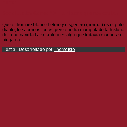
Humor
Social Justice Games #04: La historia que nos ocultan
Que el hombre blanco hetero y cisgénero (normal) es el puto
diablo, lo sabemos todos, pero que ha manipulado la historia
de la humanidad a su antojo es algo que todavía muchos se
niegan a
Leer más
Hestia | Desarrollado por
ThemeIsle