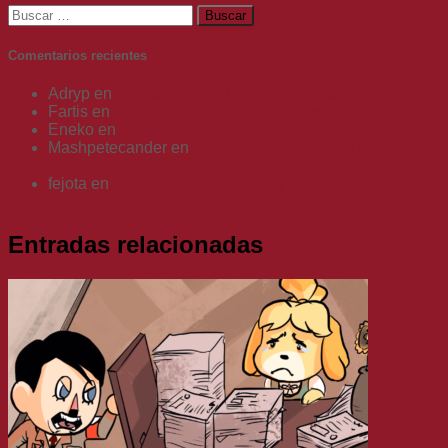
Buscar:
Comentarios recientes
Adryp
en
Análisis Wanted: Dead (Xbox Series X)
Fartis
en
Análisis Wanted: Dead (Xbox Series X)
Eneko
en
Análisis Wanted: Dead (Xbox Series X)
Mashpetecander
en
Emosido Of Us Parte II y tomarle el
pelo a la gente
fejota
en
Emosido Of Us Parte II y tomarle el pelo a la
gente
Entradas relacionadas