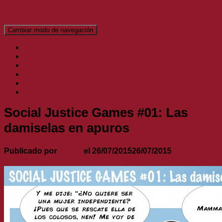
El Blog de Topofarmer
Cambiar modo de navegación
Inicio
Análisis
Artículos
Noticias
Podcast
Vídeos
Social Justice Games #01: Las
damiselas en apuros
Publicado por
nmlss
el
26/07/2015
26/07/2015