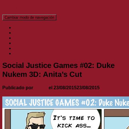
El Blog de Topofarmer
Cambiar modo de navegación
Inicio
Análisis
Artículos
Noticias
Podcast
Vídeos
Social Justice Games #02: Duke
Nukem 3D: Anita’s Cut
Publicado por
nmlss
el
23/08/2015
23/08/2015