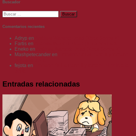
Buscador
Buscar:
Comentarios recientes
Adryp
en
Análisis Wanted: Dead (Xbox Series X)
Fartis
en
Análisis Wanted: Dead (Xbox Series X)
Eneko
en
Análisis Wanted: Dead (Xbox Series X)
Mashpetecander
en
Emosido Of Us Parte II y tomarle el
pelo a la gente
fejota
en
Emosido Of Us Parte II y tomarle el pelo a la
gente
Entradas relacionadas