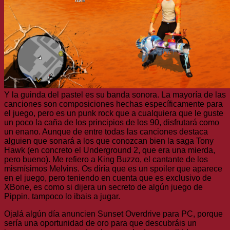
Y la guinda del pastel es su banda sonora. La mayoría de las
canciones son composiciones hechas específicamente para
el juego, pero es un punk rock que a cualquiera que le guste
un poco la caña de los principios de los 90, disfrutará como
un enano. Aunque de entre todas las canciones destaca
alguien que sonará a los que conozcan bien la saga Tony
Hawk (en concreto el Underground 2, que era una mierda,
pero bueno). Me refiero a King Buzzo, el cantante de los
mismísimos Melvins. Os diría que es un spoiler que aparece
en el juego, pero teniendo en cuenta que es exclusivo de
XBone, es como si dijera un secreto de algún juego de
Pippin, tampoco lo ibais a jugar.
Ojalá algún día anuncien Sunset Overdrive para PC, porque
sería una oportunidad de oro para que descubráis un