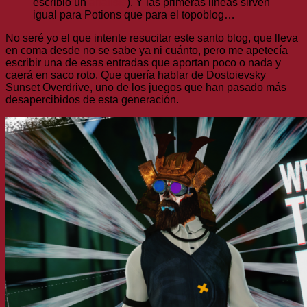
escribió un
análisis
). Y las primeras líneas sirven
igual para Potions que para el topoblog…
No seré yo el que intente resucitar este santo blog, que lleva
en coma desde no se sabe ya ni cuánto, pero me apetecía
escribir una de esas entradas que aportan poco o nada y
caerá en saco roto. Que quería hablar de Dostoievsky
Sunset Overdrive, uno de los juegos que han pasado más
desapercibidos de esta generación.