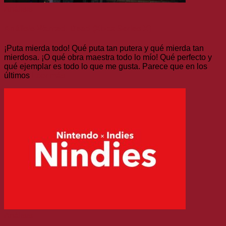
Análisis
Análisis Wanted: Dead (Xbox Series X)
¡Puta mierda todo! Qué puta tan putera y qué mierda tan
mierdosa. ¡O qué obra maestra todo lo mío! Qué perfecto y
qué ejemplar es todo lo que me gusta. Parece que en los
últimos
Leer más
Análisis