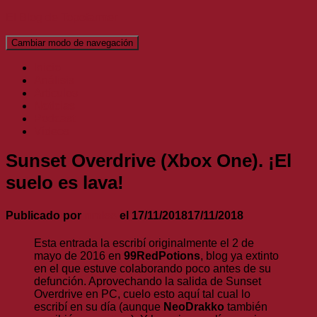
El Blog de Topofarmer
Cambiar modo de navegación
Inicio
Análisis
Artículos
Noticias
Podcast
Vídeos
Sunset Overdrive (Xbox One). ¡El
suelo es lava!
Publicado por
nmlss
el
17/11/2018
17/11/2018
Esta entrada la escribí originalmente el 2 de
mayo de 2016 en
99RedPotions
, blog ya extinto
en el que estuve colaborando poco antes de su
defunción. Aprovechando la salida de Sunset
Overdrive en PC, cuelo esto aquí tal cual lo
escribí en su día (aunque
NeoDrakko
también