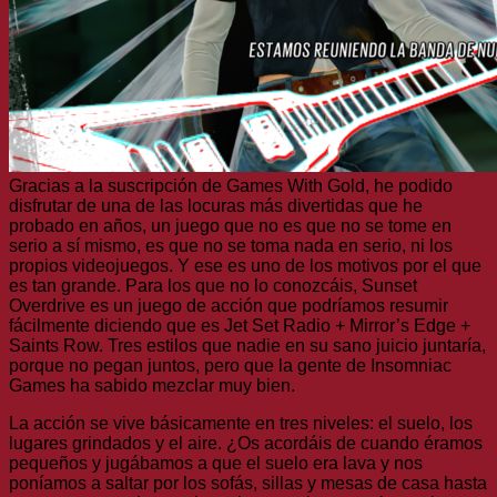
Gracias a la suscripción de Games With Gold, he podido
disfrutar de una de las locuras más divertidas que he
probado en años, un juego que no es que no se tome en
serio a sí mismo, es que no se toma nada en serio, ni los
propios videojuegos. Y ese es uno de los motivos por el que
es tan grande. Para los que no lo conozcáis, Sunset
Overdrive es un juego de acción que podríamos resumir
fácilmente diciendo que es Jet Set Radio + Mirror’s Edge +
Saints Row. Tres estilos que nadie en su sano juicio juntaría,
porque no pegan juntos, pero que la gente de Insomniac
Games ha sabido mezclar muy bien.
La acción se vive básicamente en tres niveles: el suelo, los
lugares grindados y el aire. ¿Os acordáis de cuando éramos
pequeños y jugábamos a que el suelo era lava y nos
poníamos a saltar por los sofás, sillas y mesas de casa hasta