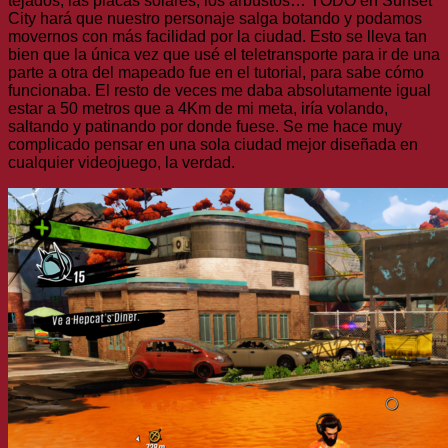
tejados, las placas solares, los arbustos… TODO en Sunset
City hará que nuestro personaje salga botando y podamos
movernos con más facilidad por la ciudad. Esto se lleva tan
bien que la única vez que usé el teletransporte para ir de una
parte a otra del mapeado fue en el tutorial, para sabe cómo
funcionaba. El resto de veces me daba absolutamente igual
estar a 50 metros que a 4Km de mi meta, iría volando,
saltando y patinando por donde fuese. Se me hace muy
complicado pensar en una sola ciudad mejor diseñada en
cualquier videojuego, la verdad.