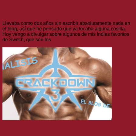
Siete juegos indies para Switch que deberías tener
desde antes de ayer
Llevaba como dos años sin escribir absolutamente nada en
el blog, así que he pensado que ya tocaba alguna cosilla.
Hoy vengo a divulgar sobre algunos de mis Indies favoritos
de Switch, que son los
Leer más
Análisis
Análisis de Crackdown 3 y sus gráficos (sobre todo de