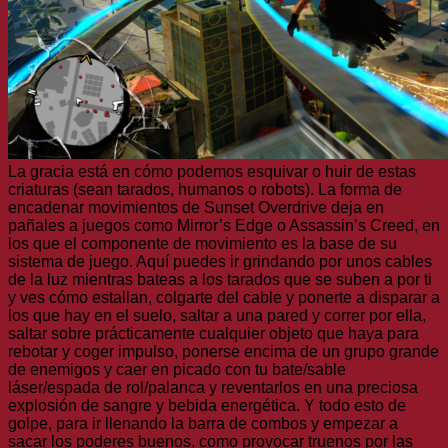
La gracia está en cómo podemos esquivar o huir de estas
criaturas (sean tarados, humanos o robots). La forma de
encadenar movimientos de Sunset Overdrive deja en
pañales a juegos como Mirror’s Edge o Assassin’s Creed, en
los que el componente de movimiento es la base de su
sistema de juego. Aquí puedes ir grindando por unos cables
de la luz mientras bateas a los tarados que se suben a por ti
y ves cómo estallan, colgarte del cable y ponerte a disparar a
los que hay en el suelo, saltar a una pared y correr por ella,
saltar sobre prácticamente cualquier objeto que haya para
rebotar y coger impulso, ponerse encima de un grupo grande
de enemigos y caer en picado con tu bate/sable
láser/espada de rol/palanca y reventarlos en una preciosa
explosión de sangre y bebida energética. Y todo esto de
golpe, para ir llenando la barra de combos y empezar a
sacar los poderes buenos, como provocar truenos por las