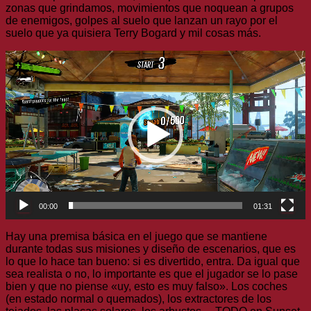
zonas que grindamos, movimientos que noquean a grupos
de enemigos, golpes al suelo que lanzan un rayo por el
suelo que ya quisiera Terry Bogard y mil cosas más.
Reproductor
de
vídeo
00:00
01:31
Hay una premisa básica en el juego que se mantiene
durante todas sus misiones y diseño de escenarios, que es
lo que lo hace tan bueno: si es divertido, entra. Da igual que
sea realista o no, lo importante es que el jugador se lo pase
bien y que no piense «uy, esto es muy falso». Los coches
(en estado normal o quemados), los extractores de los