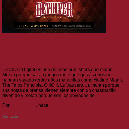
Noticias
Devolver Digital está de rebajas en
Steam durante el fin de semana
Devolver Digital es uno de esos publishers que molan.
Molan porque sacan juegos indie que quizás otros no
habrían sacado (entre ellos maravillas como Hotline Miami,
The Talos Principle, OlliOlli, Luftrausers…), molan porque
sus notas de prensa vienen siempre con un chascarrillo
divertido y molan porque son los enviados de
Leer más
Por
Topofarmer
, hace
11 años
Contacto