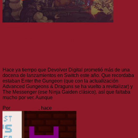
Noticias
El Summer of Devolver trae un
montón de indies molones a Switch
(¡incluido Broforce!)
Hace ya tiempo que Devolver Digital prometió más de una
docena de lanzamientos en Switch este año. Que recordaba
estaban Enter the Gungeon (que con la actualización
Advanced Gungeons & Draguns se ha vuelto a revitalizar) y
The Messenger (ese Ninja Gaiden clásico), así que faltaba
mucho por ver. Aunque
Leer más
Por
Topofarmer
, hace
8 años
24/07/2018