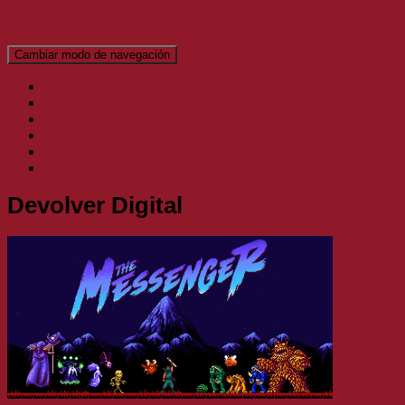
El Blog de Topofarmer
Cambiar modo de navegación
Inicio
Análisis
Artículos
Noticias
Podcast
Vídeos
Devolver Digital