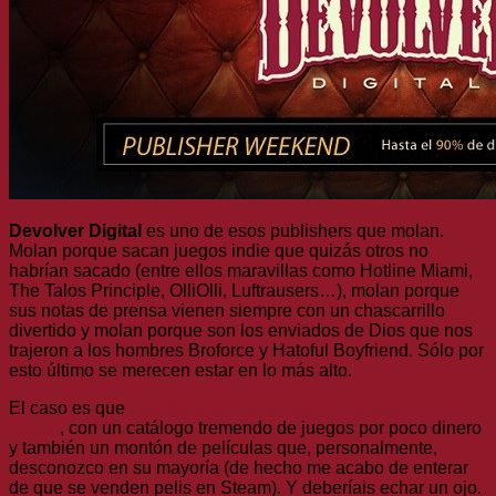
Devolver Digital
es uno de esos publishers que molan.
Molan porque sacan juegos indie que quizás otros no
habrían sacado (entre ellos maravillas como Hotline Miami,
The Talos Principle, OlliOlli, Luftrausers…), molan porque
sus notas de prensa vienen siempre con un chascarrillo
divertido y molan porque son los enviados de Dios que nos
trajeron a los hombres Broforce y Hatoful Boyfriend. Sólo por
esto último se merecen estar en lo más alto.
El caso es que
este fin de semana están de rebajas en
Steam
, con un catálogo tremendo de juegos por poco dinero
y también un montón de películas que, personalmente,
desconozco en su mayoría (de hecho me acabo de enterar
de que se venden pelis en Steam). Y deberíais echar un ojo.