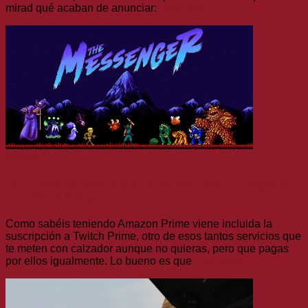
mirad qué acaban de anunciar:
Leer más
Noticias
Ojo al pack de siete juegazos de Devolver que regalan
con Twitch Prime
Como sabéis teniendo Amazon Prime viene incluida la
suscripción a Twitch Prime, otro de esos tantos servicios que
te meten con calzador aunque no quieras, pero que pagas
por ellos igualmente. Lo bueno es que
Leer más