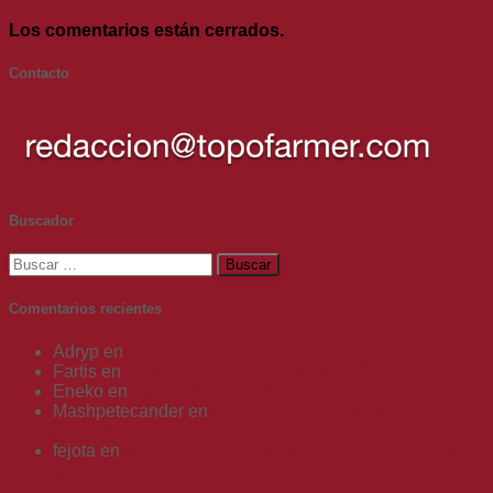
Los comentarios están cerrados.
Contacto
Buscador
Buscar:
Comentarios recientes
Adryp
en
Análisis Wanted: Dead (Xbox Series X)
Fartis
en
Análisis Wanted: Dead (Xbox Series X)
Eneko
en
Análisis Wanted: Dead (Xbox Series X)
Mashpetecander
en
Emosido Of Us Parte II y tomarle el
pelo a la gente
fejota
en
Emosido Of Us Parte II y tomarle el pelo a la
gente