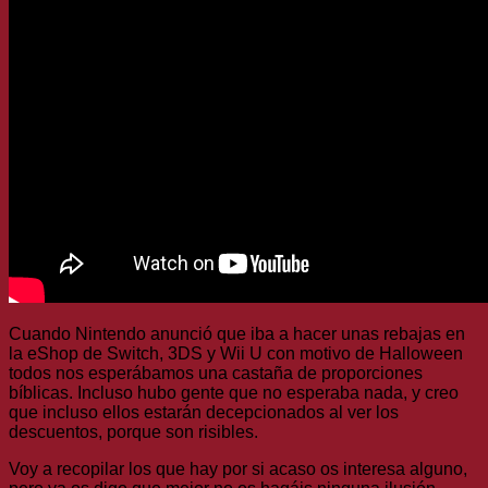
Cuando Nintendo anunció que iba a hacer unas rebajas en
la eShop de Switch, 3DS y Wii U con motivo de Halloween
todos nos esperábamos una castaña de proporciones
bíblicas. Incluso hubo gente que no esperaba nada, y creo
que incluso ellos estarán decepcionados al ver los
descuentos, porque son risibles.
Voy a recopilar los que hay por si acaso os interesa alguno,