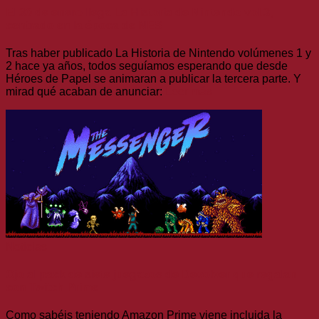
El 30 de enero llega La Historia de Nintendo vol.3,
centrado en la época de NES
Tras haber publicado La Historia de Nintendo volúmenes 1 y
2 hace ya años, todos seguíamos esperando que desde
Héroes de Papel se animaran a publicar la tercera parte. Y
mirad qué acaban de anunciar:
Leer más
Noticias
Ojo al pack de siete juegazos de Devolver que regalan
con Twitch Prime
Como sabéis teniendo Amazon Prime viene incluida la