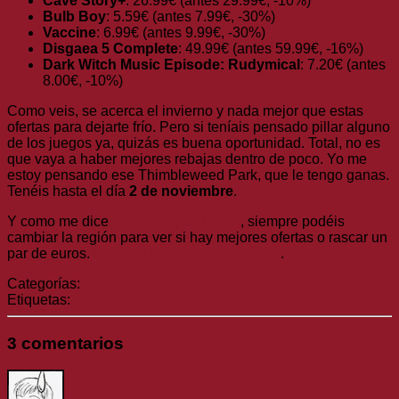
Cave Story+
: 26.99€ (antes 29.99€, -10%)
Bulb Boy
: 5.59€ (antes 7.99€, -30%)
Vaccine
: 6.99€ (antes 9.99€, -30%)
Disgaea 5 Complete
: 49.99€ (antes 59.99€, -16%)
Dark Witch Music Episode: Rudymical
: 7.20€ (antes
8.00€, -10%)
Como veis, se acerca el invierno y nada mejor que estas
ofertas para dejarte frío. Pero si teníais pensado pillar alguno
de los juegos ya, quizás es buena oportunidad. Total, no es
que vaya a haber mejores rebajas dentro de poco. Yo me
estoy pensando ese Thimbleweed Park, que le tengo ganas.
Tenéis hasta el día
2 de noviembre
.
Y como me dice
Yampeku por Twitter
, siempre podéis
cambiar la región para ver si hay mejores ofertas o rascar un
par de euros.
Por aquí ya os expliqué cómo
.
Categorías:
Noticias
Etiquetas:
eShop
Nintendo Switch
3 comentarios