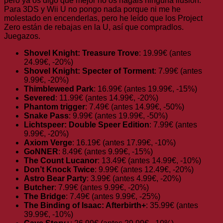
pero ya os digo que mejor no os hagáis ninguna ilusión.
Para 3DS y Wii U no pongo nada porque ni me he
molestado en encenderlas, pero he leído que los Project
Zero están de rebajas en la U, así que compradlos.
Juegazos.
Shovel Knight: Treasure Trove
: 19.99€ (antes
24.99€, -20%)
Shovel Knight: Specter of Torment
: 7.99€ (antes
9.99€, -20%)
Thimbleweed Park
: 16.99€ (antes 19.99€, -15%)
Severed
: 11.99€ (antes 14.99€, -20%)
Phantom trigger
: 7.49€ (antes 14.99€, -50%)
Snake Pass
: 9.99€ (antes 19.99€, -50%)
Lichtspeer: Double Speer Edition
: 7.99€ (antes
9.99€, -20%)
Axiom Verge
: 16.19€ (antes 17.99€, -10%)
GoNNER
: 8.49€ (antes 9.99€, -15%)
The Count Lucanor
: 13.49€ (antes 14.99€, -10%)
Don’t Knock Twice
: 9.99€ (antes 12.49€, -20%)
Astro Bear Party
: 3.99€ (antes 4.99€, -20%)
Butcher
: 7.99€ (antes 9.99€, -20%)
The Bridge
: 7.49€ (antes 9.99€, -25%)
The Binding of Isaac: Afterbirth+
: 35.99€ (antes
39.99€, -10%)