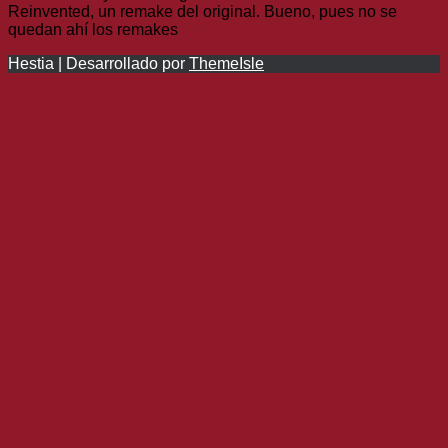
Reinvented, un remake del original. Bueno, pues no se
quedan ahí los remakes
Leer más
Hestia | Desarrollado por
ThemeIsle