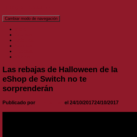
El Blog de Topofarmer
Cambiar modo de navegación
Inicio
Análisis
Artículos
Noticias
Podcast
Vídeos
Las rebajas de Halloween de la
eShop de Switch no te
sorprenderán
Publicado por
Topofarmer
el
24/10/2017
24/10/2017