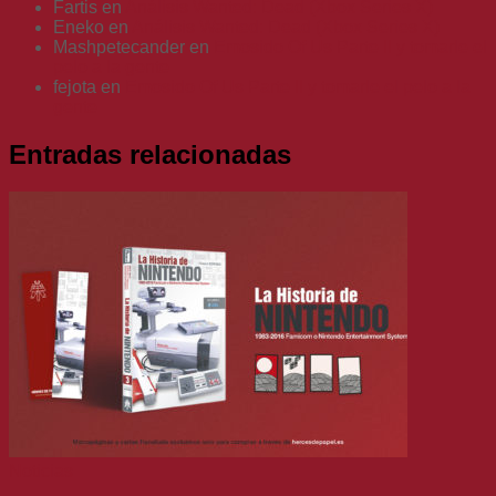
Fartis
en
Análisis Wanted: Dead (Xbox Series X)
Eneko
en
Análisis Wanted: Dead (Xbox Series X)
Mashpetecander
en
Emosido Of Us Parte II y tomarle el
pelo a la gente
fejota
en
Emosido Of Us Parte II y tomarle el pelo a la
gente
Entradas relacionadas
Noticias